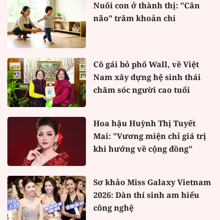
Nuôi con ở thành thị: "Cân
não" trăm khoản chi
Cô gái bỏ phố Wall, về Việt
Nam xây dựng hệ sinh thái
chăm sóc người cao tuổi
Hoa hậu Huỳnh Thị Tuyết
Mai: "Vương miện chỉ giá trị
khi hướng về cộng đồng"
Sơ khảo Miss Galaxy Vietnam
2026: Dàn thí sinh am hiểu
công nghệ