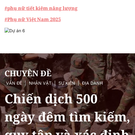
#phụ nữ tiết kiệm năng lượng
#Phụ nữ Việt Nam 2025
CHUYÊN ĐỀ
VẤN ĐỀ
|
NHÂN VẬT
|
SỰ KIỆN
|
ĐỊA DANH
Chiến dịch 500
ngày đêm tìm kiếm,
quy tập và xác định