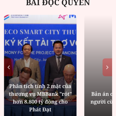
BÀI ĐỘC QUYỀN
Phân tích tính 2 mặt của
thương vụ MBBank "rót"
Bản án ch
hơn 8.800 tỷ đồng cho
người cùn
Phát Đạt