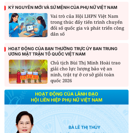
KỶ NGUYÊN MỚI VÀ SỨ MỆNH CỦA PHỤ NỮ VIỆT NAM
Vai trò của Hội LHPN Việt Nam
trong thúc đẩy tiến trình chuyển
đổi số quốc gia và phát triển công
dân số
HOẠT ĐỘNG CỦA BAN THƯỜNG TRỰC ỦY BAN TRUNG
ƯƠNG MẶT TRẬN TỔ QUỐC VIỆT NAM
Chủ tịch Bùi Thị Minh Hoài trao
giải cho lực lượng bảo vệ an
ninh, trật tự ở cơ sở giỏi toàn
quốc 2026
HOẠT ĐỘNG CỦA LÃNH ĐẠO
HỘI LIÊN HIỆP PHỤ NỮ VIỆT NAM
BÀ LÊ THỊ THỦY