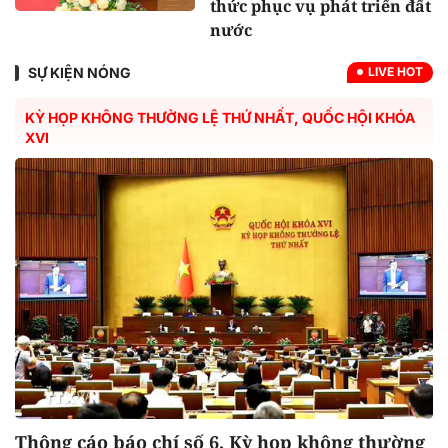
thức phục vụ phát triển đất
nước
SỰ KIỆN NÓNG
LIVE HOT
KỲ HỌP KHÔNG THƯỜNG LỆ THỨ NHẤT, QUỐC HỘI KHÓA
XVI
Thông cáo báo chí số 6, Kỳ họp không thường