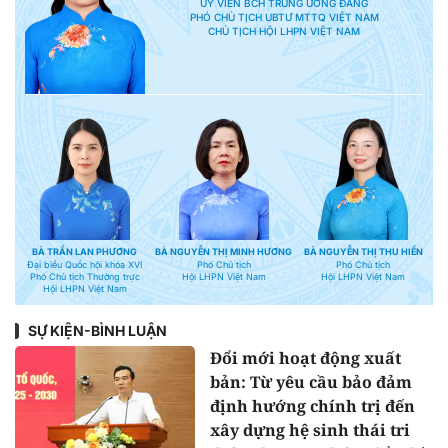
ỦY VIÊN BCH TRUNG ƯƠNG ĐẢNG
PHÓ CHỦ TỊCH UBTƯ MTTQ VIỆT NAM
CHỦ TỊCH HỘI LHPN VIỆT NAM
BÀ TRẦN LAN PHƯƠNG
BÀ NGUYỄN THỊ MINH HƯƠNG
BÀ NGUYỄN THỊ THU HIỀN
Đại biểu Quốc hội khóa XVI
Phó Chủ tịch
Phó Chủ tịch
Phó Chủ tịch Thường trực
Hội LHPN Việt Nam
Hội LHPN Việt Nam
Hội LHPN Việt Nam
SỰ KIỆN-BÌNH LUẬN
Đổi mới hoạt động xuất
bản: Từ yêu cầu bảo đảm
định hướng chính trị đến
xây dựng hệ sinh thái tri