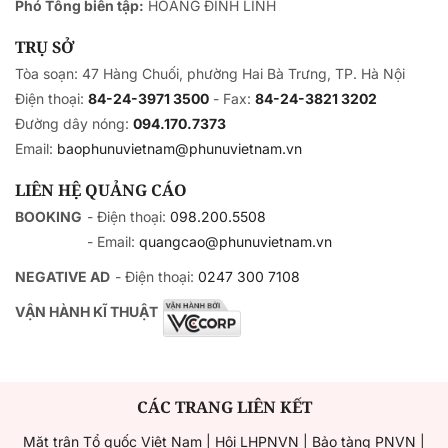
Phó Tổng biên tập:
HOÀNG ĐINH LINH
TRỤ SỞ
Tòa soạn: 47 Hàng Chuối, phường Hai Bà Trưng, TP. Hà Nội
Điện thoại:
84-24-3971 3500
- Fax:
84-24-3821 3202
Đường dây nóng:
094.170.7373
Email:
baophunuvietnam@phunuvietnam.vn
LIÊN HỆ QUẢNG CÁO
BOOKING
- Điện thoại:
098.200.5508
- Email:
quangcao@phunuvietnam.vn
NEGATIVE AD
- Điện thoại:
0247 300 7108
VẬN HÀNH KĨ THUẬT
CÁC TRANG LIÊN KẾT
Mặt trận Tổ quốc Việt Nam
|
Hội LHPNVN
|
Bảo tàng PNVN
|