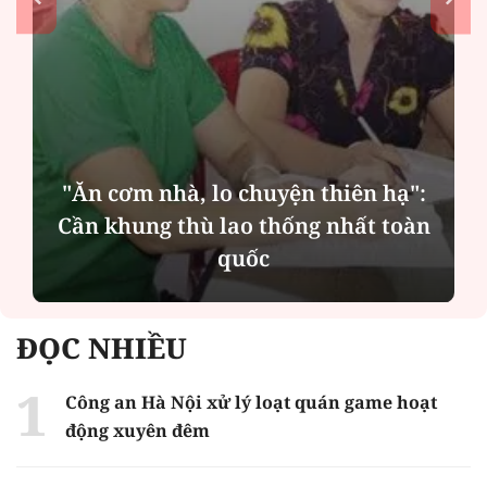
n thiên hạ":
ng nhất toàn
MSB: Lợi nhuận quý II đế
cột nào?
ĐỌC NHIỀU
Công an Hà Nội xử lý loạt quán game hoạt
động xuyên đêm