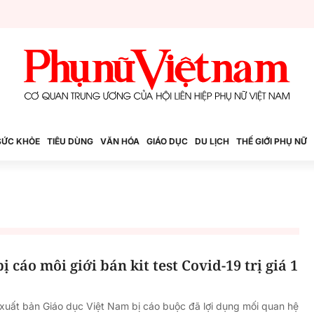
SỨC KHỎE
TIÊU DÙNG
VĂN HÓA
GIÁO DỤC
DU LỊCH
THẾ GIỚI PHỤ NỮ
ị cáo môi giới bán kit test Covid-19 trị giá 1
xuất bản Giáo dục Việt Nam bị cáo buộc đã lợi dụng mối quan hệ