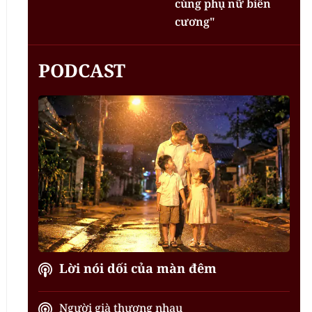
cùng phụ nữ biên
cương"
PODCAST
Lời nói dối của màn đêm
Người già thương nhau