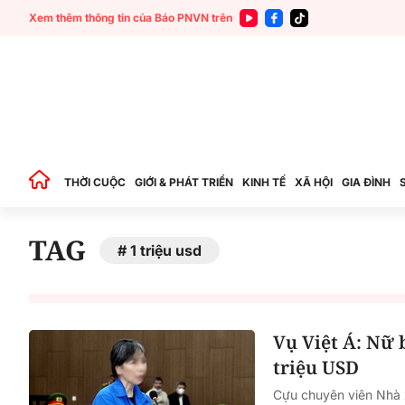
Xem thêm thông tin của Báo PNVN trên
THỜI CUỘC
GIỚI & PHÁT TRIỂN
KINH TẾ
XÃ HỘI
GIA ĐÌNH
TAG
1 triệu usd
Vụ Việt Á: Nữ b
triệu USD
Cựu chuyên viên Nhà 