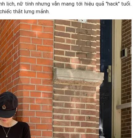
 lịch, nữ tính nhưng vẫn mang tới hiệu quả "hack" tuổi.
 chiếc thắt lưng mảnh.