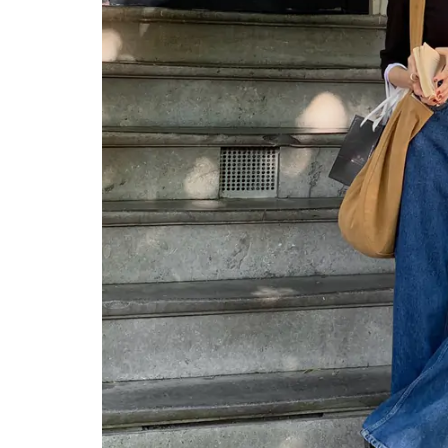
Một cuộc hôn nhân tan v
mảnh đất và bản án vì lẽ
bằng