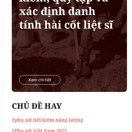
xác định danh
tính hài cốt liệt sĩ
Xem chi tiết
CHỦ ĐỀ HAY
#phụ nữ tiết kiệm năng lượng
#Phụ nữ Việt Nam 2025