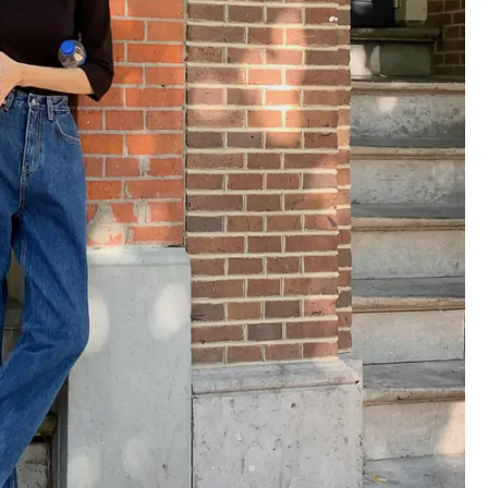
Hà Nội thu hút bác sĩ về trạm y
ỡ, 3
tế, tạo điều kiện để người dân
 công
tiếp cận các dịch vụ y tế kỹ thuậ
cao