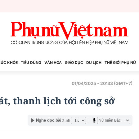
SỨC KHỎE
TIÊU DÙNG
VĂN HÓA
GIÁO DỤC
DU LỊCH
THẾ GIỚI PHỤ NỮ
01/04/2025 - 20:33 (GMT+7)
t, thanh lịch tới công sở
2:58
Nghe đọc bài