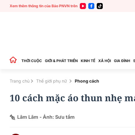
Xem thêm thông tin của Báo PNVN trên
THỜI CUỘC
GIỚI & PHÁT TRIỂN
KINH TẾ
XÃ HỘI
GIA ĐÌNH
Trang chủ
Thế giới phụ nữ
Phong cách
10 cách mặc áo thun nhẹ má
Lâm Lâm - Ảnh: Sưu tầm