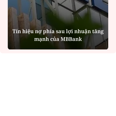
Tín hiệu nợ phía sau lợi nhuận tăng
mạnh của MBBank
ĐỌC NHIỀU
Công an Hà Nội xử lý loạt quán game hoạt
động xuyên đêm
Ngân hàng trở lại "ngôi vương" phát hành
trái phiếu: Báo hiệu cuộc đua vốn mới