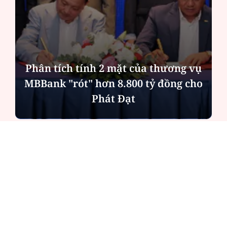
Phân tích tính 2 mặt của thương vụ
MBBank "rót" hơn 8.800 tỷ đồng cho
Phát Đạt
ĐỌC NHIỀU
Công an Hà Nội xử lý loạt quán game hoạt
động xuyên đêm
Ngân hàng trở lại "ngôi vương" phát hành
trái phiếu: Báo hiệu cuộc đua vốn mới