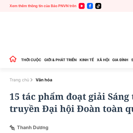
Xem thêm thông tin của Báo PNVN trên
THỜI CUỘC
GIỚI & PHÁT TRIỂN
KINH TẾ
XÃ HỘI
GIA ĐÌNH
Trang chủ
Văn hóa
15 tác phẩm đoạt giải Sáng 
truyền Đại hội Đoàn toàn q
Thanh Dương