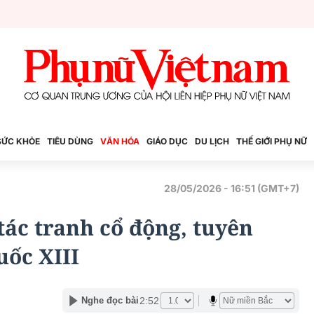
SỨC KHỎE
TIÊU DÙNG
VĂN HÓA
GIÁO DỤC
DU LỊCH
THẾ GIỚI PHỤ NỮ
28/05/2026 - 16:51 (GMT+7)
tác tranh cổ động, tuyên
uốc XIII
2:52
Nghe đọc bài