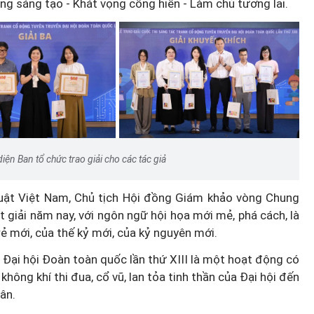
ong sáng tạo - Khát vọng cống hiến - Làm chủ tương lai.
ện Ban tổ chức trao giải cho các tác giả
uật Việt Nam, Chủ tịch Hội đồng Giám khảo vòng Chung
 giải năm nay, với ngôn ngữ hội họa mới mẻ, phá cách, là
rẻ mới, của thế kỷ mới, của kỷ nguyên mới.
 Đại hội Đoàn toàn quốc lần thứ XIII là một hoạt động có
không khí thi đua, cổ vũ, lan tỏa tinh thần của Đại hội đến
ân.