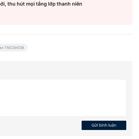
i, thu hút mọi tầng lớp thanh niên
àn TNCSHCM
Gửi bình luận