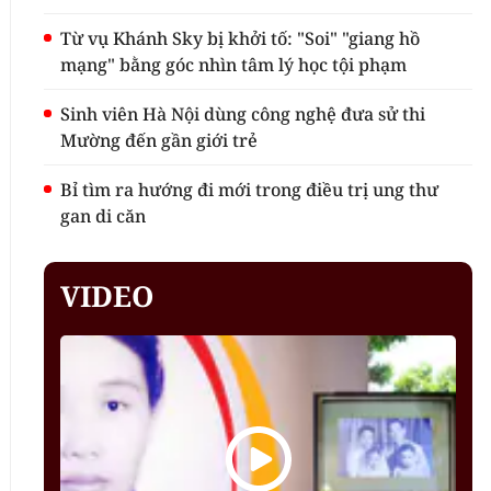
Từ vụ Khánh Sky bị khởi tố: "Soi" "giang hồ
mạng" bằng góc nhìn tâm lý học tội phạm
Sinh viên Hà Nội dùng công nghệ đưa sử thi
Mường đến gần giới trẻ
Bỉ tìm ra hướng đi mới trong điều trị ung thư
gan di căn
VIDEO