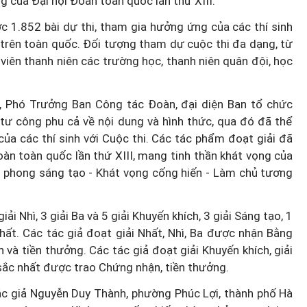
g của Đại hội Đoàn toàn quốc lần thứ XIII.
c 1.852 bài dự thi, tham gia hưởng ứng của các thí sinh
trên toàn quốc. Đối tượng tham dự cuộc thi đa dạng, từ
viên thanh niên các trường học, thanh niên quân đội, học
, Phó Trưởng Ban Công tác Đoàn, đại diện Ban tổ chức
 tư công phu cả về nội dung và hình thức, qua đó đã thể
ủa các thí sinh với Cuộc thi. Các tác phẩm đoạt giải đã
oàn toàn quốc lần thứ XIII, mang tinh thần khát vọng của
ên phong sáng tạo - Khát vọng cống hiến - Làm chủ tương
iải Nhì, 3 giải Ba và 5 giải Khuyến khích, 3 giải Sáng tạo, 1
nhất. Các tác giả đoạt giải Nhất, Nhì, Ba được nhận Bằng
à tiền thưởng. Các tác giả đoạt giải Khuyến khích, giải
 sắc nhất được trao Chứng nhận, tiền thưởng.
ác giả Nguyễn Duy Thành, phường Phúc Lợi, thành phố Hà