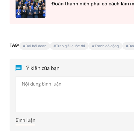
Đoàn thanh niên phải có cách làm mớ
TAG:
Đại hội đoàn
Trao giải cuộc thi
Tranh cổ động
Đo
Ý kiến của bạn
Bình luận