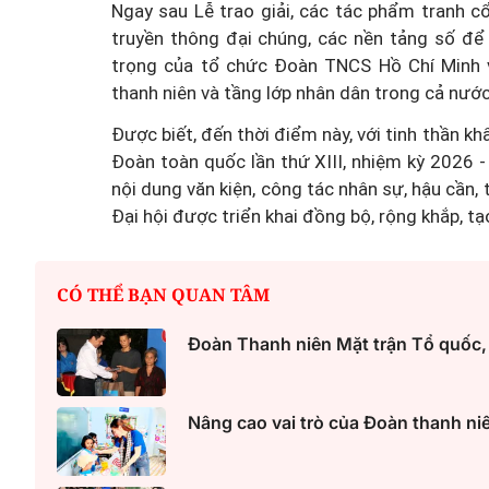
Ngay sau Lễ trao giải, các tác phẩm tranh 
truyền thông đại chúng, các nền tảng số để 
trọng của tổ chức Đoàn TNCS Hồ Chí Minh v
Vai trò của Hội LHPN Vi
thanh niên và tầng lớp nhân dân trong cả nước
trong thúc đẩy tiến trình
đổi số quốc gia và phát tri
Được biết, đến thời điểm này, với tinh thần kh
Đoàn toàn quốc lần thứ XIII, nhiệm kỳ 2026 -
dân số
nội dung văn kiện, công tác nhân sự, hậu cần,
Đại hội được triển khai đồng bộ, rộng khắp, tạ
CÓ THỂ BẠN QUAN TÂM
Đoàn Thanh niên Mặt trận Tổ quốc,
Nâng cao vai trò của Đoàn thanh ni