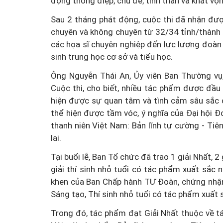
động thông điệp, chủ đề, tinh thần và khát vọn
Sau 2 tháng phát động, cuộc thi đã nhận đượ
chuyên và không chuyên từ 32/34 tỉnh/thành 
các họa sĩ chuyên nghiệp đến lực lượng đoàn 
sinh trung học cơ sở và tiểu học.
Ông Nguyễn Thái An, Ủy viên Ban Thường vụ
Cuộc thi, cho biết, nhiều tác phẩm được đầu
hiện được sự quan tâm và tình cảm sâu sắc c
thể hiện được tầm vóc, ý nghĩa của Đại hội Đ
thanh niên Việt Nam: Bản lĩnh tự cường - Ti
lai.
Tại buổi lễ, Ban Tổ chức đã trao 1 giải Nhất, 2 g
giải thí sinh nhỏ tuổi có tác phẩm xuất sắc 
khen của Ban Chấp hành TƯ Đoàn, chứng nhận v
Sáng tạo, Thí sinh nhỏ tuổi có tác phẩm xuất
Trong đó, tác phẩm đạt Giải Nhất thuộc về t