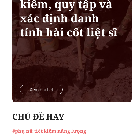
kiếm, quy tập và
xác định danh
tính hài cốt liệt sĩ
Xem chi tiết
CHỦ ĐỀ HAY
#phụ nữ tiết kiệm năng lượng