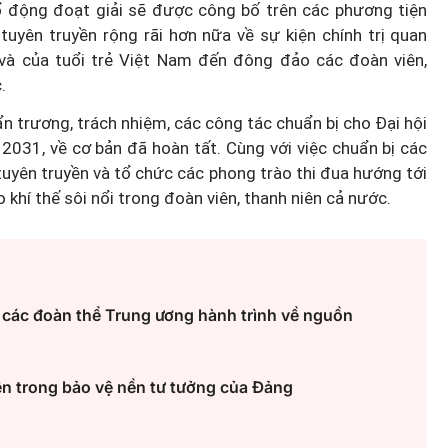
cổ động đoạt giải sẽ được công bố trên các phương tiện
tuyên truyền rộng rãi hơn nữa về sự kiện chính trị quan
à của tuổi trẻ Việt Nam đến đông đảo các đoàn viên,
ệt Nam
.
 chuyển
ển công
Tín hiệu nợ phía sau lợi nhuận
ẩn trương, trách nhiệm, các công tác chuẩn bị cho Đại hội
 2031, về cơ bản đã hoàn tất. Cùng với việc chuẩn bị các
tăng mạnh của MBBank
 tuyên truyền và tổ chức các phong trào thi đua hướng tới
o khí thế sôi nổi trong đoàn viên, thanh niên cả nước.
 các đoàn thể Trung ương hành trình về nguồn
ên trong bảo vệ nền tư tưởng của Đảng