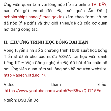
Ứng viên quan tâm vui lòng nộp hồ sơ online
TẠI ĐÂY
,
sau đó gửi email đến Đại sứ quán Ấn Độ (
scholarships.hanoi@mea.gov.in
) kèm theo form hồ sơ
đã nộp (file pdf.) và thư giới thiệu/đề cử của cơ quan
nơi đang công tác.
II. CHƯƠNG TRÌNH HỌC BỔNG DÀI HẠN
Vòng tuyển sinh số 3 chương trình 1000 suất học bổng
Tiến sĩ dành cho các nước ASEAN tại học viện danh
tiếng IIT – Viện Công nghệ Ấn Độ đã bắt đầu nhận hồ
sơ. Ứng viên quan tâm vui lòng nộp hồ sơ trên website
http://asean.iitd.ac.in/.
Video tham khảo:
https://www.youtube.com/watch?v=B5wxQU715Ec
Nguồn: ĐSQ Ấn Độ