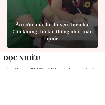
"Ăn cơm nhà, lo chuyện thiên hạ":
Cần khung thù lao thống nhất toàn
quốc
ĐỌC NHIỀU
Công an Hà Nội xử lý loạt quán game hoạt
động xuyên đêm
Ngân hàng trở lại "ngôi vương" phát hành
trái phiếu: Báo hiệu cuộc đua vốn mới