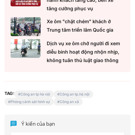
hành khách tăng cao, bến xe
tăng cường phục vụ
Xe ôm "chặt chém" khách ở
Trung tâm triển lãm Quốc gia
Dịch vụ xe ôm chở người đi xem
diễu binh hoạt động nhộn nhịp,
không tuân thủ luật giao thông
TAG:
Công an tp hà nội
Công an tp.hà nội
Phòng cảnh sát hình sự
Công an xã
Ý kiến của bạn