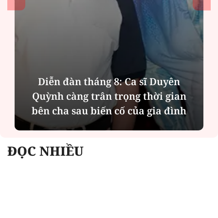
Diễn đàn tháng 8: Ca sĩ Duyên
Quỳnh càng trân trọng thời gian
bên cha sau biến cố của gia đình
ĐỌC NHIỀU
Công an Hà Nội xử lý loạt quán game hoạt
động xuyên đêm