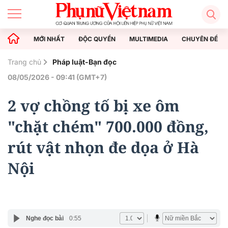
MỚI NHẤT
ĐỘC QUYỀN
MULTIMEDIA
CHUYÊN ĐỀ
Trang chủ
Pháp luật-Bạn đọc
08/05/2026 - 09:41 (GMT+7)
2 vợ chồng tố bị xe ôm
"chặt chém" 700.000 đồng,
rút vật nhọn đe dọa ở Hà
Nội
Nghe đọc bài
0:55