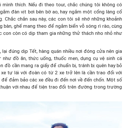
mình thích. Nếu đi theo tour, chắc chúng tôi không có
ngắm đàn vịt bơi bên bờ ao, hay ngắm một cổng làng cổ
. Chắc chắn sau này, các con tôi sẽ nhớ những khoảnh
g bàn, ghế mang theo để ngắm biển vỗ sóng rì rào, cùng
ác con còn có dịp tham gia những thử thách nho nhỏ như
, lại đúng dịp Tết, hàng quán nhiều nơi đóng cửa nên gia
hứ như đồ ăn, thức uống, thuốc men, dụng cụ vệ sinh cá
ón đồ cần mang ra giấy để chuẩn bị, tránh bị quên hay bỏ
xe tự lái với đoàn có từ 2 xe trở lên là cần trao đổi với
n… để đảm bảo các xe đều đi đến nơi về đến chốn. Một số
thuận với nhau để tiện trao đổi trên đường trong trường