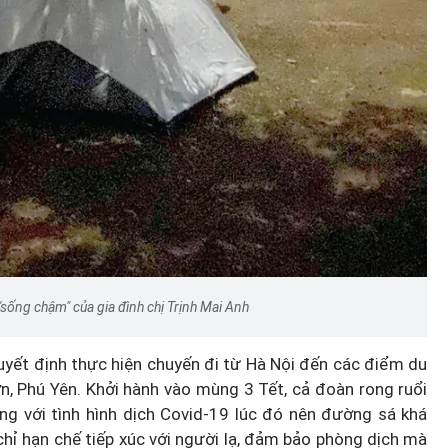
Diễn đàn tháng 8: Ca sĩ Duyên
t quán
Quỳnh càng trân trọng thời gia
 đêm
bên cha sau biến cố của gia đìn
sống chậm" của gia đình chị Trịnh Mai Anh
uyết định thực hiện chuyến đi từ Hà Nội đến các điểm du
n, Phú Yên. Khởi hành vào mùng 3 Tết, cả đoàn rong ruổi
ng với tình hình dịch Covid-19 lúc đó nên đường sá khá
chỉ hạn chế tiếp xúc với người lạ, đảm bảo phòng dịch mà