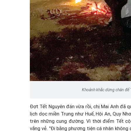
Công an Hà Nội xử lý loạ
game hoạt động xuyên
Khoảnh khắc dừng chân để "
Đợt Tết Nguyên đán vừa rồi, chị Mai Anh đã q
lịch dọc miền Trung như Huế, Hội An, Quy Nhơ
trên những cung đường. Vì thời điểm Tết cộ
vắng vẻ. "Đi bằng phương tiện cá nhân không 