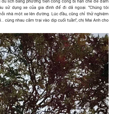
i du lịch bằng phương tiện công cộng bị hạn chế để đảm
ầu sử dụng xe của gia đình để đi dã ngoại. "Chúng tôi
mỗi nhà một xe lên đường. Lúc đầu, cũng chỉ thử nghiệm
… cùng nhau cắm trại vào dịp cuối tuần", chị Mai Anh cho