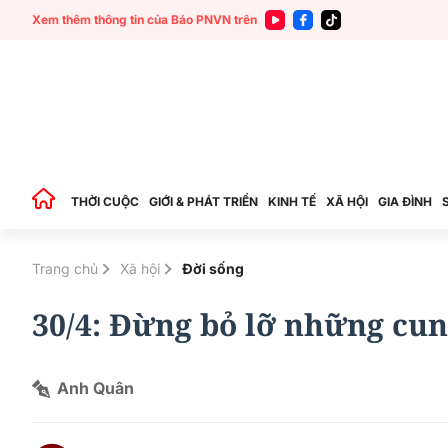
Xem thêm thông tin của Báo PNVN trên
THỜI CUỘC
GIỚI & PHÁT TRIỂN
KINH TẾ
XÃ HỘI
GIA ĐÌNH
Trang chủ
Xã hội
Đời sống
30/4: Đừng bỏ lỡ những cu
Anh Quân