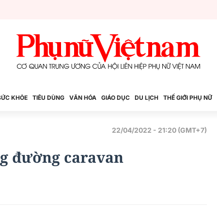
SỨC KHỎE
TIÊU DÙNG
VĂN HÓA
GIÁO DỤC
DU LỊCH
THẾ GIỚI PHỤ NỮ
22/04/2022 - 21:20 (GMT+7)
ng đường caravan