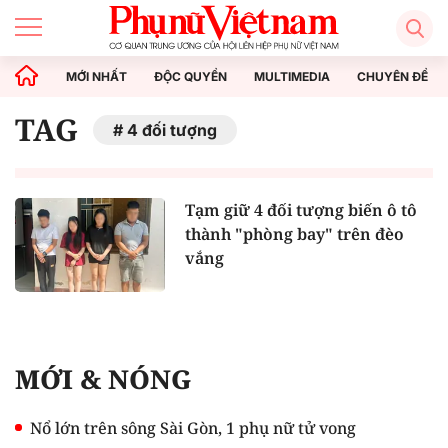
MỚI NHẤT
ĐỘC QUYỀN
MULTIMEDIA
CHUYÊN ĐỀ
TAG
4 đối tượng
Tạm giữ 4 đối tượng biến ô tô
thành "phòng bay" trên đèo
vắng
MỚI & NÓNG
Nổ lớn trên sông Sài Gòn, 1 phụ nữ tử vong