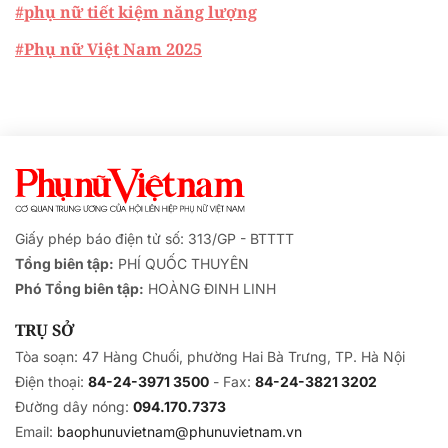
#phụ nữ tiết kiệm năng lượng
#Phụ nữ Việt Nam 2025
Giấy phép báo điện tử số: 313/GP - BTTTT
Tổng biên tập:
PHÍ QUỐC THUYÊN
Phó Tổng biên tập:
HOÀNG ĐINH LINH
TRỤ SỞ
Tòa soạn: 47 Hàng Chuối, phường Hai Bà Trưng, TP. Hà Nội
Điện thoại:
84-24-3971 3500
- Fax:
84-24-3821 3202
Đường dây nóng:
094.170.7373
Email:
baophunuvietnam@phunuvietnam.vn