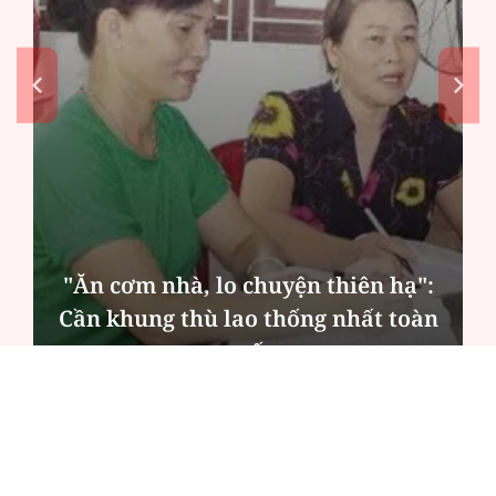
MSB: Lợi nhuận quý II đến từ trụ
cột nào?
ĐỌC NHIỀU