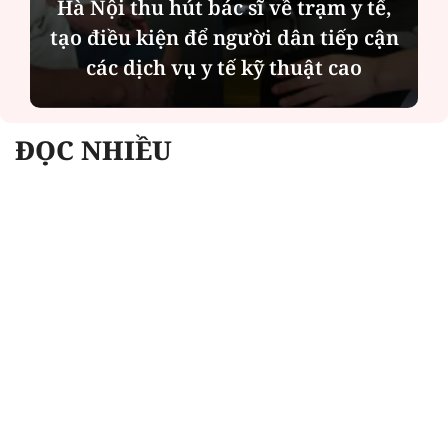
Hà Nội thu hút bác sĩ về trạm y tế,
tạo điều kiện để người dân tiếp cận
các dịch vụ y tế kỹ thuật cao
ĐỌC NHIỀU
Công an Hà Nội xử lý loạt quán game hoạt
động xuyên đêm
Ngân hàng trở lại "ngôi vương" phát hành
trái phiếu: Báo hiệu cuộc đua vốn mới
Về Lấp Vò khám phá điểm sáng mới của du
lịch cộng đồng