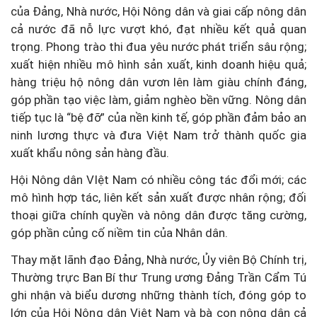
của Đảng, Nhà nước, Hội Nông dân và giai cấp nông dân
cả nước đã nỗ lực vượt khó, đạt nhiều kết quả quan
trọng. Phong trào thi đua yêu nước phát triển sâu rộng;
xuất hiện nhiều mô hình sản xuất, kinh doanh hiệu quả;
hàng triệu hộ nông dân vươn lên làm giàu chính đáng,
góp phần tạo việc làm, giảm nghèo bền vững. Nông dân
tiếp tục là “bệ đỡ” của nền kinh tế, góp phần đảm bảo an
ninh lương thực và đưa Việt Nam trở thành quốc gia
xuất khẩu nông sản hàng đầu.
Hội Nông dân VIệt Nam có nhiều công tác đổi mới; các
mô hình hợp tác, liên kết sản xuất được nhân rộng; đối
thoại giữa chính quyền và nông dân được tăng cường,
góp phần củng cố niềm tin của Nhân dân.
Thay mặt lãnh đạo Đảng, Nhà nước, Ủy viên Bộ Chính trị,
Thường trực Ban Bí thư Trung ương Đảng Trần Cẩm Tú
ghi nhận và biểu dương những thành tích, đóng góp to
lớn của Hội Nông dân Việt Nam và bà con nông dân cả