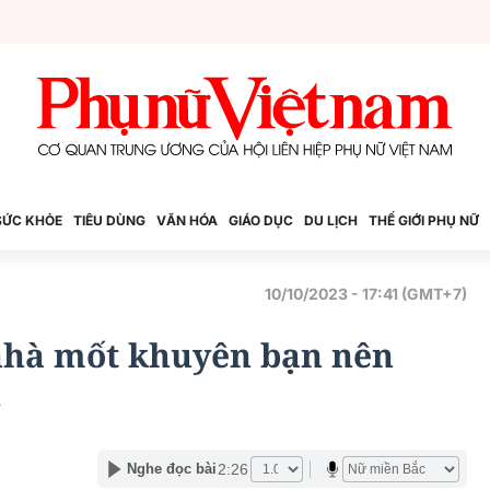
SỨC KHỎE
TIÊU DÙNG
VĂN HÓA
GIÁO DỤC
DU LỊCH
THẾ GIỚI PHỤ NỮ
10/10/2023 - 17:41 (GMT+7)
 nhà mốt khuyên bạn nên
4
2:26
Nghe đọc bài