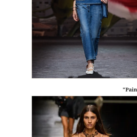
Công an Hà Nội xử lý loạ
game hoạt động xuyên
"Pain