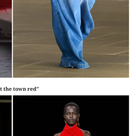
Diễn đàn tháng 8: Ca sĩ Duyên
t quán
Quỳnh càng trân trọng thời gia
 đêm
bên cha sau biến cố của gia đìn
t the town red"