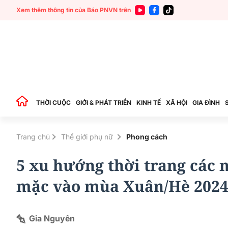
Xem thêm thông tin của Báo PNVN trên
THỜI CUỘC
GIỚI & PHÁT TRIỂN
KINH TẾ
XÃ HỘI
GIA ĐÌNH
Trang chủ
Thế giới phụ nữ
Phong cách
5 xu hướng thời trang các
mặc vào mùa Xuân/Hè 202
Gia Nguyên