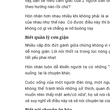
vậy, bạn sẽ hiểu cảm giác của 2 người đàn ô
theo hướng nào rồi chứ?
Hôn nhân hơn nhau nhiều khi không phải là a
Một cuộc hôn nhân tan v
của nhau như thế nào. Có được điều này thì b
mảnh đất và bản án vì lẽ
không có gì và chẳng ai nỡ buông tay.
bằng
Biết quản lý cơn giận
Nhiều cặp đôi đứt gánh giữa chừng không vì n
dễ nóng giận. Lời nói thốt ra trong lúc nón
tất yếu phai nhạt.
Hôn nhân luôn dễ khiến người ta có những “
xuống lại là chuyện khác.
Cuộc sống của một người đàn ông, một ngư
không thể tránh khỏi những sở thích, quan điể
muốn nhìn thấy mặt anh/cô nữa", họ sẽ nói rằ
sẽ suy nghĩ về điều này và sẽ nói chuyện lại cù
Biết nói chuyện ôn hòa