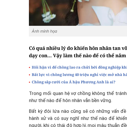
Ảnh minh họa
Có quá nhiều lý do khiến hôn nhân tan v
dạy con… Vậy làm thế nào để có thể nắm 
Hối hận vì để chồng lao ra chửi bới đồng nghiệp k
Bất lực vì chồng lương 40 triệu nghỉ việc mở nhà h
Chồng sắp cưới của Á hậu Phương Anh là ai?
Trong mối quan hệ vợ chồng không thể tránh
như thế nào để hôn nhân vẫn bền vững.
Bất kỳ đôi lứa nào cũng sẽ có những vấn đề 
hành xử và có suy nghĩ như thế nào để khiế
người, khi có thái độ hợp lý, mọi mâu thuẫn đề