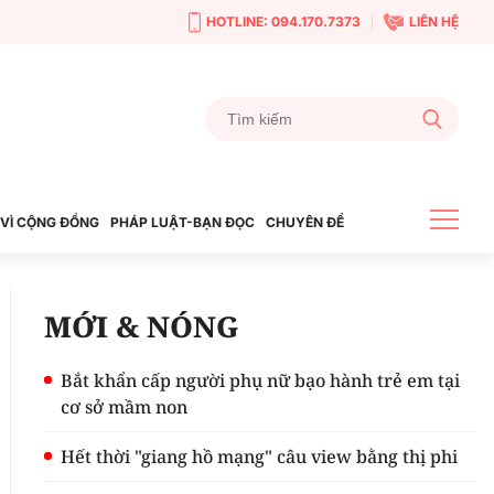
HOTLINE: 094.170.7373
LIÊN HỆ
VÌ CỘNG ĐỒNG
PHÁP LUẬT-BẠN ĐỌC
CHUYÊN ĐỀ
MỚI & NÓNG
Bắt khẩn cấp người phụ nữ bạo hành trẻ em tại
cơ sở mầm non
Hết thời "giang hồ mạng" câu view bằng thị phi