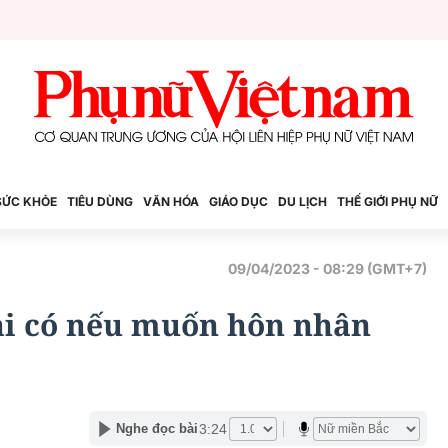
SỨC KHỎE
TIÊU DÙNG
VĂN HÓA
GIÁO DỤC
DU LỊCH
THẾ GIỚI PHỤ NỮ
09/04/2023 - 08:29 (GMT+7)
hải có nếu muốn hôn nhân
3:24
Nghe đọc bài