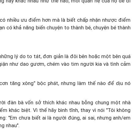
ng này khác nhau như thế nào, mối quan hệ của họ dễ đi
Hà Nội thu hút bác sĩ về trạm y
i có nhiều ưu điểm hơn mà là biết chấp nhận nhược điểm
ỡ, 3
tế, tạo điều kiện để người dân
ạn có khả năng biến chuyện to thành bé, chuyện bé thành
 công
tiếp cận các dịch vụ y tế kỹ thuậ
cao
hững lý do to tát, đơn giản là đôi bên hoặc một bên quá
g giận như dao gươm, chém vào tim người kia và tình cảm
cơn tăng xông” bộc phát, nhưng làm thế nào để dịu nó
ời đàn bà vốn sở thích khác nhau bỗng chung một nhà
m khác biệt. Vì thế hãy bình tĩnh, t
hay vì nói "Tôi không
ng: "Em chưa biết ai là người đúng, ai sai, nhưng anh/em
ng nhau".