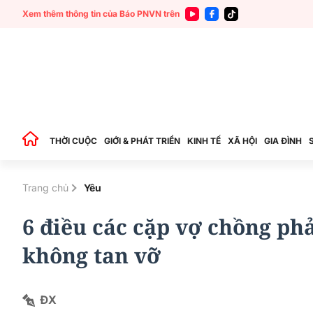
Xem thêm thông tin của Báo PNVN trên
THỜI CUỘC
GIỚI & PHÁT TRIỂN
KINH TẾ
XÃ HỘI
GIA ĐÌNH
Trang chủ
Yêu
6 điều các cặp vợ chồng p
không tan vỡ
ĐX