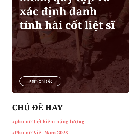
xác định danh
tính hài cốt liệt sĩ
Xem chi tiết
CHỦ ĐỀ HAY
#phụ nữ tiết kiệm năng lượng
#Phụ nữ Việt Nam 2025