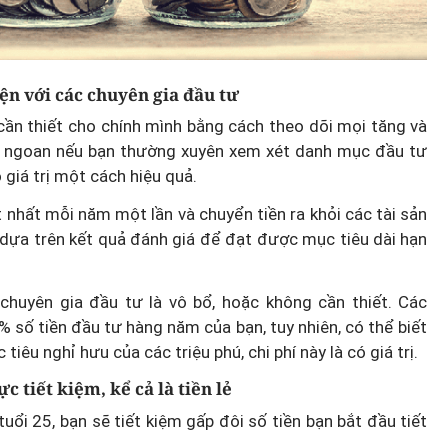
ện với các chuyên gia đầu tư
ần thiết cho chính mình bằng cách theo dõi mọi tăng và
Thành lập thành phố Bắc Ninh
ôn ngoan nếu bạn thường xuyên xem xét danh mục đầu tư
trực thuộc Trung ương: Tầm
giá trị một cách hiệu quả.
g thế
nhìn đô thị hiện đại và giàu bả
 nhất mỗi năm một lần và chuyển tiền ra khỏi các tài sản
rủi ro?
sắc
 dựa trên kết quả đánh giá để đạt được mục tiêu dài hạn
chuyên gia đầu tư là vô bổ, hoặc không cần thiết. Các
% số tiền đầu tư hàng năm của bạn, tuy nhiên, có thể biết
êu nghỉ hưu của các triệu phú, chi phí này là có giá trị.
c tiết kiệm, kể cả là tiền lẻ
ổi 25, bạn sẽ tiết kiệm gấp đôi số tiền bạn bắt đầu tiết