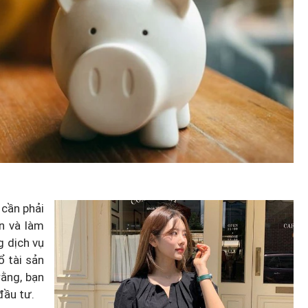
 cần phải
n và làm
g dịch vụ
ổ tài sản
rằng, bạn
đầu tư.