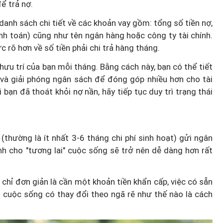
ể trả nợ.
danh sách chi tiết về các khoản vay gồm: tổng số tiền nợ,
anh toán) cũng như tên ngân hàng hoặc công ty tài chính.
c rõ hơn về số tiền phải chi trả hàng tháng.
 hưu trí của bạn mỗi tháng. Bằng cách này, bạn có thể tiết
g và giải phóng ngân sách để đóng góp nhiều hơn cho tài
 bạn đã thoát khỏi nợ nần, hãy tiếp tục duy trì trạng thái
(thường là ít nhất 3-6 tháng chi phí sinh hoạt) gửi ngân
h cho "tương lai" cuộc sống sẽ trở nên dễ dàng hơn rất
 chỉ đơn giản là cần một khoản tiền khẩn cấp, việc có sẵn
ù cuộc sống có thay đổi theo ngã rẽ như thế nào là cách