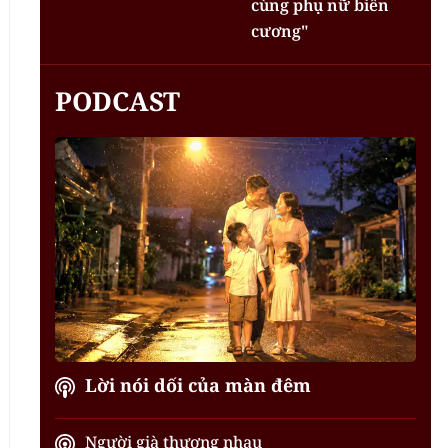
cùng phụ nữ biên
cương"
PODCAST
Lời nói dối của màn đêm
Người già thương nhau