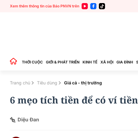
Xem thêm thông tin của Báo PNVN trên
THỜI CUỘC
GIỚI & PHÁT TRIỂN
KINH TẾ
XÃ HỘI
GIA ĐÌNH
Trang chủ
Tiêu dùng
Giá cả - thị trường
6 mẹo tích tiền để có ví ti
Diệu Đan