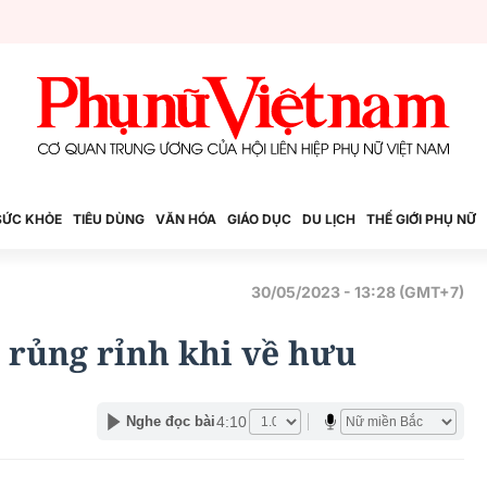
SỨC KHỎE
TIÊU DÙNG
VĂN HÓA
GIÁO DỤC
DU LỊCH
THẾ GIỚI PHỤ NỮ
30/05/2023 - 13:28 (GMT+7)
ền rủng rỉnh khi về hưu
4:10
Nghe đọc bài