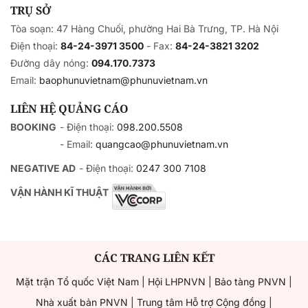
TRỤ SỞ
Tòa soạn: 47 Hàng Chuối, phường Hai Bà Trưng, TP. Hà Nội
Điện thoại:
84-24-3971 3500
- Fax:
84-24-3821 3202
Đường dây nóng:
094.170.7373
Email:
baophunuvietnam@phunuvietnam.vn
LIÊN HỆ QUẢNG CÁO
BOOKING
- Điện thoại:
098.200.5508
- Email:
quangcao@phunuvietnam.vn
NEGATIVE AD
- Điện thoại:
0247 300 7108
VẬN HÀNH KĨ THUẬT
CÁC TRANG LIÊN KẾT
Mặt trận Tổ quốc Việt Nam
|
Hội LHPNVN
|
Bảo tàng PNVN
|
Nhà xuất bản PNVN
|
Trung tâm Hỗ trợ Cộng đồng
|