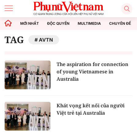
MỚI NHẤT
ĐỘC QUYỀN
MULTIMEDIA
CHUYÊN ĐỀ
TAG
AVTN
The aspiration for connection
of young Vietnamese in
Australia
Khát vọng kết nối của người
Việt trẻ tại Australia