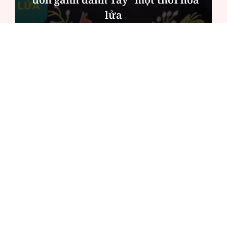
lửa
ĐỌC NHIỀU
Công an Hà Nội xử lý loạt quán game hoạt
động xuyên đêm
Ngân hàng trở lại "ngôi vương" phát hành
trái phiếu: Báo hiệu cuộc đua vốn mới
Về Lấp Vò khám phá điểm sáng mới của du
lịch cộng đồng
Từ 4/8, chính thức lọc ảo xét tuyển đại học