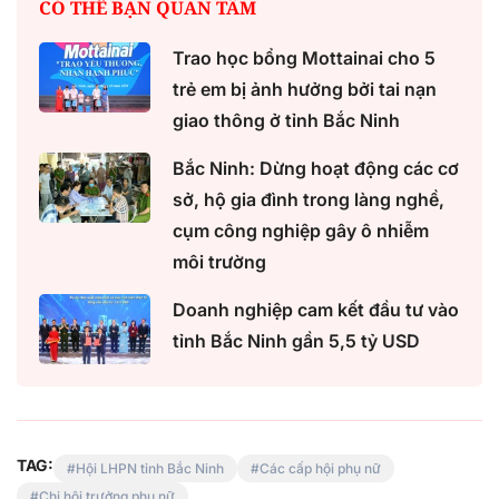
CÓ THỂ BẠN QUAN TÂM
Trao học bổng Mottainai cho 5
trẻ em bị ảnh hưởng bởi tai nạn
giao thông ở tỉnh Bắc Ninh
Bắc Ninh: Dừng hoạt động các cơ
sở, hộ gia đình trong làng nghề,
cụm công nghiệp gây ô nhiễm
môi trường
Doanh nghiệp cam kết đầu tư vào
tỉnh Bắc Ninh gần 5,5 tỷ USD
TAG:
Hội LHPN tỉnh Bắc Ninh
Các cấp hội phụ nữ
Chi hội trưởng phụ nữ