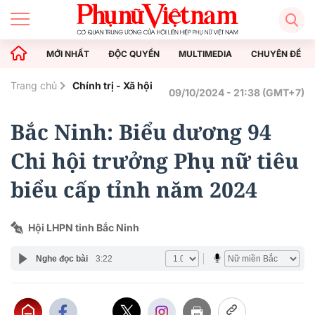
MỚI NHẤT
ĐỘC QUYỀN
MULTIMEDIA
CHUYÊN ĐỀ
Trang chủ
Chính trị - Xã hội
09/10/2024 - 21:38 (GMT+7)
Bắc Ninh: Biểu dương 94
Chi hội trưởng Phụ nữ tiêu
biểu cấp tỉnh năm 2024
Hội LHPN tỉnh Bắc Ninh
Nghe đọc bài
3:22