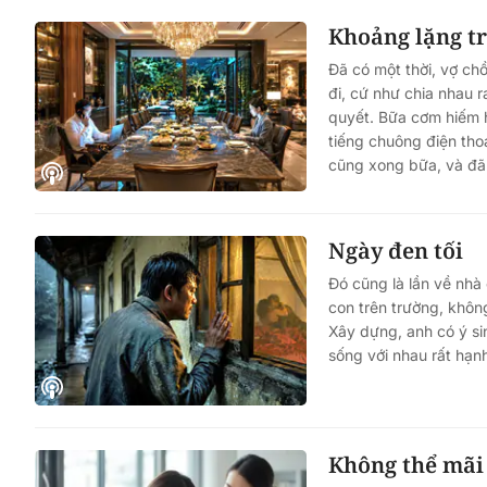
Khoảng lặng t
Đã có một thời, vợ ch
đi, cứ như chia nhau ra
quyết. Bữa cơm hiếm 
tiếng chuông điện thoại
cũng xong bữa, và đã v
Ngày đen tối
Đó cũng là lần về nhà
con trên trường, khôn
Xây dựng, anh có ý si
sống với nhau rất hạn
Không thể mãi