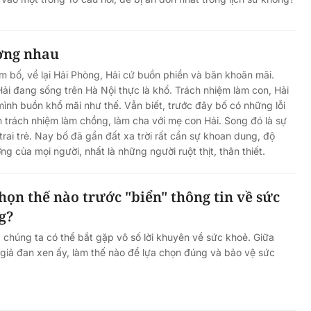
ơng nhau
ăm bố, về lại Hải Phòng, Hải cứ buồn phiền và băn khoăn mãi.
ải đang sống trên Hà Nội thực là khổ. Trách nhiệm làm con, Hải
ình buồn khổ mãi như thế. Vẫn biết, trước đây bố có những lỗi
n trách nhiệm làm chồng, làm cha với mẹ con Hải. Song đó là sự
 trai trẻ. Nay bố đã gần đất xa trời rất cần sự khoan dung, độ
ng của mọi người, nhất là những người ruột thịt, thân thiết.
họn thế nào trước "biển" thông tin về sức
g?
, chúng ta có thể bắt gặp vô số lời khuyên về sức khoẻ. Giữa
- giả đan xen ấy, làm thế nào để lựa chọn đúng và bảo vệ sức