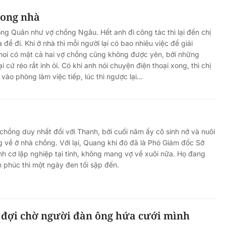
rong nhà
ồng Quân như vợ chồng Ngâu. Hết anh đi công tác thì lại đến chị
 để đi. Khi ở nhà thì mỗi người lại có bao nhiêu việc để giải
hoi có mặt cả hai vợ chồng cũng không được yên, bởi những
 cứ réo rắt inh ỏi. Có khi anh nói chuyện điện thoại xong, thì chị
ào phòng làm việc tiếp, lúc thì ngược lại...
 chồng duy nhất đối với Thanh, bởi cuối năm ấy cô sinh nở và nuôi
g về ở nhà chồng. Với lại, Quang khi đó đã là Phó Giám đốc Sở
nh cơ lập nghiệp tại tỉnh, không mang vợ về xuôi nữa. Họ đang
h phúc thì một ngày đen tối sập đến.
 đợi chờ người đàn ông hứa cưới mình