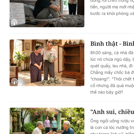
đồng rồi chìm trong n
tiền, người mẹ mới nhậ
bước ra khỏi phòng và 
Bình thật - Bìn
8h30 sáng, cả nhà đã 
lúc nó chưa ngủ dậy, 
quét quẩy, lau nhà, đ
Chẳng mấy chốc bà đã
“choang!”. “Thôi chết t
cổ nhưng đã quá muộn
thế nào bây giờ?
"Anh sui, chiều
Ông ngồi uống rượu vớ
là con cá lóc nướng tru
như trong lịch sử, hiế