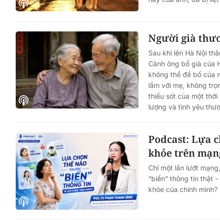
Người già thư
Sau khi lên Hà Nội th
Cảnh ông bố già của H
không thể để bố của m
lầm với mẹ, không trọ
thiếu sót của một thời
lượng và tình yêu thươ
Podcast: Lựa c
khỏe trên mạn
Chỉ một lần lướt mạng
“biển” thông tin thật 
khỏe của chính mình?