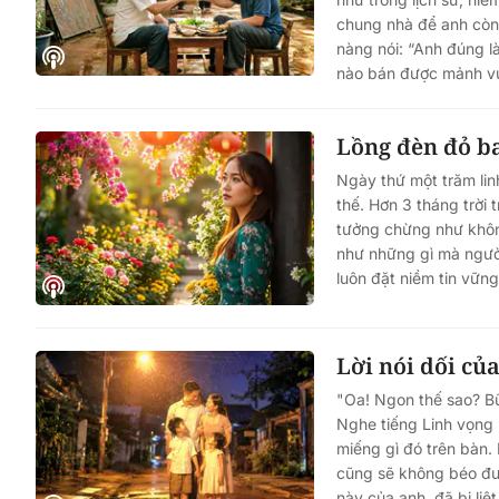
chung nhà để anh còn đ
nàng nói: “Anh đúng là
nào bán được mảnh vườ
Lồng đèn đỏ b
Ngày thứ một trăm lin
thế. Hơn 3 tháng trời
tưởng chừng như không
như những gì mà người 
luôn đặt niềm tin vững
Lời nói dối c
"Oa! Ngon thế sao? Bữ
Nghe tiếng Linh vọng 
miếng gì đó trên bàn.
cũng sẽ không béo đượ
này của anh, đã bị liệ