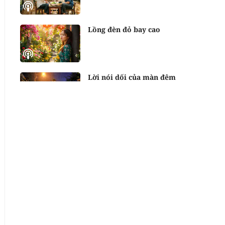
Lồng đèn đỏ bay cao
Lời nói dối của màn đêm
Người già thương nhau