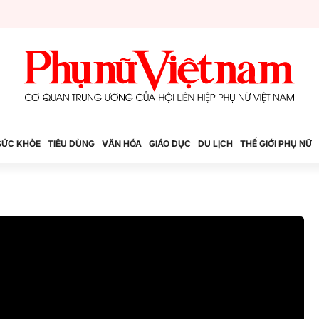
SỨC KHỎE
TIÊU DÙNG
VĂN HÓA
GIÁO DỤC
DU LỊCH
THẾ GIỚI PHỤ NỮ