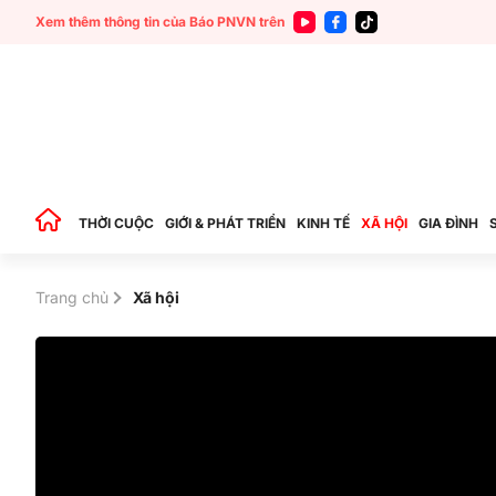
Xem thêm thông tin của Báo PNVN trên
THỜI CUỘC
GIỚI & PHÁT TRIỂN
KINH TẾ
XÃ HỘI
GIA ĐÌNH
Trang chủ
Xã hội