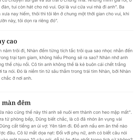
àn, tui còn hát cho nó vui. Gọi là vui cửa vui nhà đi anh”. Ba
 xưa nay hiếm, thôi thì tôi lên ở chung một thời gian cho vui, khi
n này, tôi dọn ra riêng đó”.
ay cao
h năm trôi đi, Nhàn đếm từng tích tắc trôi qua sao nhọc nhằn đến
 trong trại tạm giam, không hiểu Phong sẽ ra sao? Nhàn nhớ anh
 thể chịu nổi. Cô tin anh không thể là kẻ buôn cái chết trắng
ta nói. Đó là niềm tin từ sâu thẳm trong trái tim Nhàn, bởi Nhàn
 chắc ở nơi anh.
ủa màn đêm
a nào cũng thế này thì anh sẽ nuôi em thành con heo mập mất".
ra từ phòng bếp, Dũng biết chắc, là cô đã nhón ăn vụng vài
 Dũng cất tiếng an ủi vợ: Yên tâm đi. Đồ anh nấu em ăn thế nào
c đâu. Cô lừ mắt dọa nạt: Đối với phụ nữ, anh có biết câu nói
t vào một trong 10 câu nói, dễ bị ăn đòn nhất trong lịch sử không?