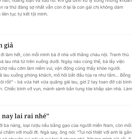
ợ nần, hoảng loạn và xấu hổ. Khi gia đình xử lý xong những khoản
n ra thứ đáng sợ nhất vẫn còn ở lại là con gái chị không dám
liên tục tự kết tội mình.
h giả
đi làm hết, còn mỗi mình bà ở nhà với thằng cháu nội. Tranh thủ
bà lau nhà từ trên xuống dưới. Ngày nào cũng thế, bà lấy việc
i chợ nấu cơm làm niềm vui, vận động cũng thấy khỏe người.
 lau xuống phòng khách, mồ hôi bắt đầu túa ra như tắm... Bỗng
ôi rồi!” - bà vừa hét vừa quăng giẻ lau, giơ 2 tay toan đỡ cái bình
. Chiếc bình vỡ vụn, mảnh sành bắn tung tóe khắp sàn nhà. Làm
 nay lai rai nhé"
i ba nàng, loại rượu nấu bằng gạo của người miền Nam, còn mồi
i chấm với muối ớt. Ngà say, ông nói: “Tui nói thiệt với anh là gần
m có chuyện sui gái và sui trai ở chung nhà. Nhưng mình già rồi, ở