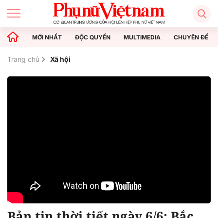
MỚI NHẤT
ĐỘC QUYỀN
MULTIMEDIA
CHUYÊN ĐỀ
Trang chủ
Xã hội
Bản tin thời tiết ngày 6/6: Bắc