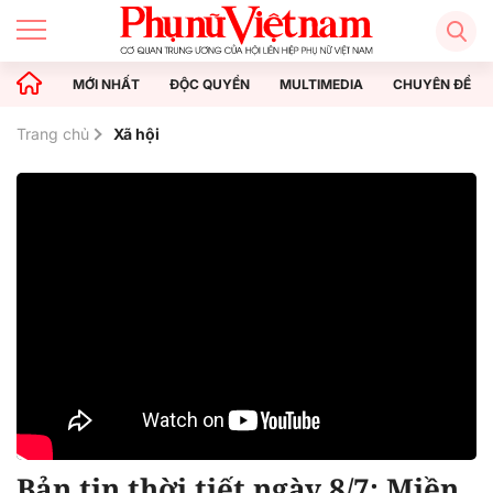
MỚI NHẤT
ĐỘC QUYỀN
MULTIMEDIA
CHUYÊN ĐỀ
Trang chủ
Xã hội
Bản tin thời tiết ngày 8/7: Miền