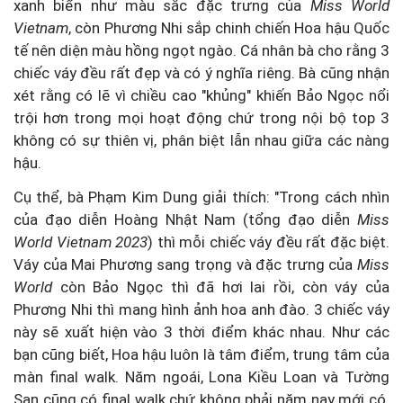
xanh biển như màu sắc đặc trưng của
Miss World
Vietnam
, còn Phương Nhi sắp chinh chiến Hoa hậu Quốc
tế nên diện màu hồng ngọt ngào. Cá nhân bà cho rằng 3
chiếc váy đều rất đẹp và có ý nghĩa riêng. Bà cũng nhận
xét rằng có lẽ vì chiều cao "khủng" khiến Bảo Ngọc nổi
trội hơn trong mọi hoạt động chứ trong nội bộ top 3
không có sự thiên vị, phân biệt lẫn nhau giữa các nàng
hậu.
Cụ thể, bà Phạm Kim Dung giải thích: "Trong cách nhìn
của đạo diễn Hoàng Nhật Nam (tổng đạo diễn
Miss
World Vietnam 2023
) thì mỗi chiếc váy đều rất đặc biệt.
Váy của Mai Phương sang trọng và đặc trưng của
Miss
World
còn Bảo Ngọc thì đã hơi lai rồi, còn váy của
Phương Nhi thì mang hình ảnh hoa anh đào. 3 chiếc váy
này sẽ xuất hiện vào 3 thời điểm khác nhau. Như các
bạn cũng biết, Hoa hậu luôn là tâm điểm, trung tâm của
màn final walk. Năm ngoái, Lona Kiều Loan và Tường
San cũng có final walk chứ không phải năm nay mới có.