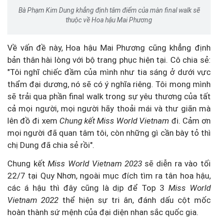
Bà Phạm Kim Dung khẳng định tâm điểm của màn final walk sẽ
thuộc về Hoa hậu Mai Phương
Về vấn đề này, Hoa hậu Mai Phương cũng khẳng định
bản thân hài lòng với bộ trang phục hiện tại. Cô chia sẻ:
"Tôi nghĩ chiếc đầm của mình như tia sáng ở dưới vực
thẩm đại dương, nó sẽ có ý nghĩa riêng. Tôi mong mình
sẽ trải qua phần final walk trong sự yêu thương của tất
cả mọi người, mọi người hãy thoải mái và thư giãn mà
lên đồ đi xem
Chung kết Miss World Vietnam
đi. Cảm ơn
mọi người đã quan tâm tôi, còn những gì cần bày tỏ thì
chị Dung đã chia sẻ rồi".
Chung kết
Miss World Vietnam 2023
sẽ diễn ra vào tối
22/7 tại Quy Nhơn, ngoài mục đích tìm ra tân hoa hậu,
các á hậu thì đây cũng là dịp để Top 3
Miss World
Vietnam 2022
thể hiện sự tri ân, đánh dấu cột mốc
hoàn thành sứ mệnh của đại diện nhan sắc quốc gia.