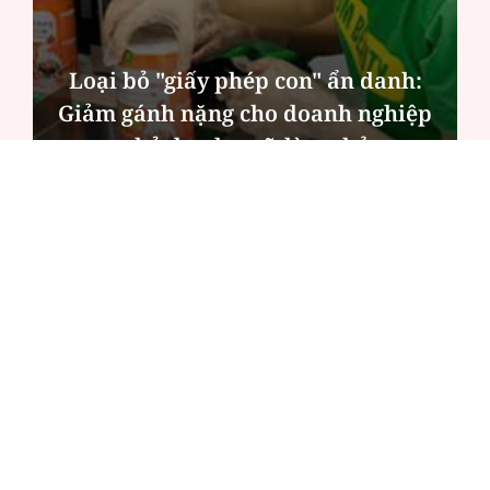
Trò chuyện cùng Thanh Tâm: Phụ
nữ ngoài 40 tuổi đã chuẩn bị gì cho
mình?
ĐỌC NHIỀU
Công an Hà Nội xử lý loạt quán game hoạt
động xuyên đêm
Ngân hàng trở lại "ngôi vương" phát hành
trái phiếu: Báo hiệu cuộc đua vốn mới