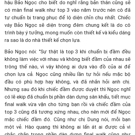
hậu Bảo Ngọc cho biết do nghĩ rằng bản thân cũng sẽ
có màn final walk như top 3 vào năm trước nên cô đã
tự chuẩn bị trang phục để lộ diện chỉn chu nhất. Chiếc
váy Bảo Ngọc sẽ diện trong đêm chung kết là do cô
trình bày ý tưởng, mong muốn còn thiết kế và kiểu dáng
ra sao là do nhà thiết kế chọn lựa.
Bảo Ngọc nói: "Sự thật là top 3 khi chuẩn bị đầm đều
không làm việc với nhau và không biết đầm của nhau sẽ
trông thế nào, vì vậy không ai dựa vào đồ của ai để
chọn lựa cả. Ngọc cũng nhiều lần tự hỏi nếu mặc bộ
đầu có phù hợp hay không, và đã nhắn hỏi anh chị.
Nhưng sau đó khi chiếc đầm được duyệt thì Ngọc nghĩ
có lẽ ekip đã chuẩn bị phần dàn dựng sân khấu, tiết mục
final walk vừa vặn cho từng bạn rồi và chiếc đầm của
top 3 cũng đã tương xứng nhau, cho nên mới để Ngọc
mặc chiếc đầm đó. Cũng như chị Dung nói, mỗi bạn
một vẻ. Hào quang thì không ai lấn át ai được cả vì
chắc chắn trong phần dàn dựng final walk cũng như