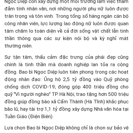
Ngọc Diệp còn xây dựng một môi trường làm việc thấm
đẫm tính nhân văn, nơi những người phụ nữ luôn được
trân trọng và tôn vinh. Trong tổng số hàng ngàn cán bộ
công nhân viên, lực lượng lao động nữ luôn được quan
tâm chăm lo toàn diện về cả đời sống vật chất lẫn tinh
thần thông qua các sự kiện nội bộ và kỳ nghỉ mát
thường niên.
Sự tận tâm, thấu cảm đặc trưng của phái đẹp cũng
chính là tinh thần mà doanh nghiệp lan tỏa ra cộng
đồng. Bao bì Ngọc Diệp luôn tiên phong trong các hoạt
động nhân đạo: Ủng hộ 2,5 tỷ đồng vào Quỹ phòng
chống dịch COVID-19; đóng góp 400 triệu đồng cho
quỹ "Vì người nghèo" TP. Hà Nội; trao tặng hơn 500 triệu
đồng giúp đồng bào xã Cẩm Thành (Hà Tĩnh) khắc phục
bão lũ; hay tài trợ 1,1 tỷ đồng xây dựng Nhà văn hóa tại
Tuần Giáo (Điện Biên).
Lựa chọn Bao bì Ngọc Diệp không chỉ là chọn sự bảo vệ