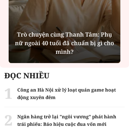
Hà Nội thu hút bác sĩ về trạm y tế,
tạo điều kiện để người dân tiếp cận
các dịch vụ y tế kỹ thuật cao
ĐỌC NHIỀU
Công an Hà Nội xử lý loạt quán game hoạt
động xuyên đêm
Ngân hàng trở lại "ngôi vương" phát hành
trái phiếu: Báo hiệu cuộc đua vốn mới