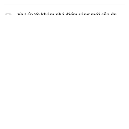
Về Lấp Vò khám phá điểm sáng mới của du
lịch cộng đồng
Từ 4/8, chính thức lọc ảo xét tuyển đại học
2026
Gian lận thi ở Tuyên Quang: Bộ GD-ĐT công
bố phương án xử lý vào sáng 5/8
Chiến dịch 500 ngày
đêm tìm kiếm, quy