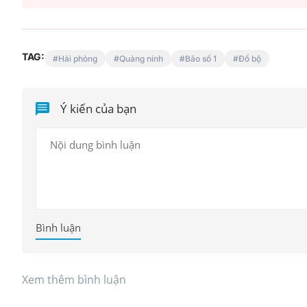
TAG:
Hải phòng
Quảng ninh
Bão số 1
Đổ bộ
Diễn đàn tháng 8: Ca sĩ 
ý loạt quán
Quỳnh càng trân trọng thờ
xuyên đêm
bên cha sau biến cố của g
Ý kiến của bạn
Bình luận
Xem thêm bình luận