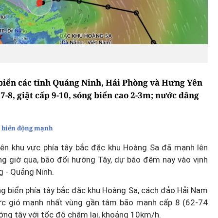
 biển các tỉnh Quảng Ninh, Hải Phòng và Hưng Yên
7-8, giật cấp 9-10, sóng biển cao 2-3m; nước dâng
, biển động mạnh
trên khu vực phía tây bắc đặc khu Hoàng Sa đã mạnh lên
Những giờ qua, bão đổi hướng Tây, dự báo đêm nay vào vịnh
g - Quảng Ninh.
ng biển phía tây bắc đặc khu Hoàng Sa, cách đảo Hải Nam
ức gió mạnh nhất vùng gần tâm bão mạnh cấp 8 (62-74
ướng tây với tốc độ chậm lại, khoảng 10km/h.