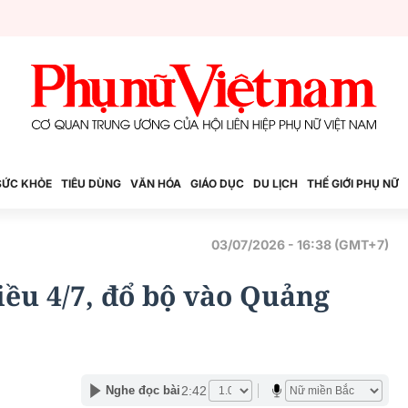
SỨC KHỎE
TIÊU DÙNG
VĂN HÓA
GIÁO DỤC
DU LỊCH
THẾ GIỚI PHỤ NỮ
03/07/2026 - 16:38 (GMT+7)
iều 4/7, đổ bộ vào Quảng
2:42
Nghe đọc bài