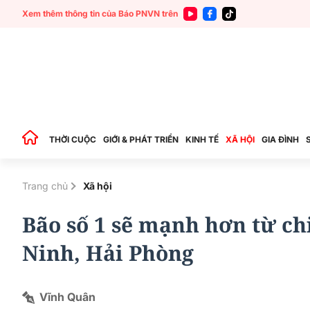
Xem thêm thông tin của Báo PNVN trên
THỜI CUỘC
GIỚI & PHÁT TRIỂN
KINH TẾ
XÃ HỘI
GIA ĐÌNH
Trang chủ
Xã hội
Bão số 1 sẽ mạnh hơn từ ch
Ninh, Hải Phòng
Vĩnh Quân