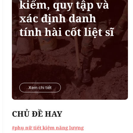
kiếm, quy tập và
xác định danh
tính hài cốt liệt sĩ
Xem chi tiết
CHỦ ĐỀ HAY
#phụ nữ tiết kiệm năng lượng