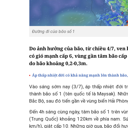
Đường đi của bão số 1
Do ảnh hưởng của bão, từ chiều 4/7, ven
có gió mạnh cấp 6, vùng gần tâm bão cấp 
do bão khoảng 0,2-0,3m.
Áp thấp nhiệt đới có khả năng mạnh lên thành bão
Vào sáng sớm nay (3/7), áp thấp nhiệt đới 
thành bão số 1 (tên quốc tế là Maysak). 
Bắc Bộ, sau đó tiến gần về vùng biển Hải Phòn
Đến 4h sáng cùng ngày, tâm bão số 1 trên vù
(Trung Quốc) khoảng 120km về phía nam. S
km/h), giật cấp 10. Những giờ qua, bão đổi h