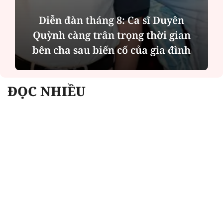
Diễn đàn tháng 8: Ca sĩ Duyên
Quỳnh càng trân trọng thời gian
bên cha sau biến cố của gia đình
ĐỌC NHIỀU
Công an Hà Nội xử lý loạt quán game hoạt
động xuyên đêm
Ngân hàng trở lại "ngôi vương" phát hành
trái phiếu: Báo hiệu cuộc đua vốn mới
Về Lấp Vò khám phá điểm sáng mới của du
lịch cộng đồng