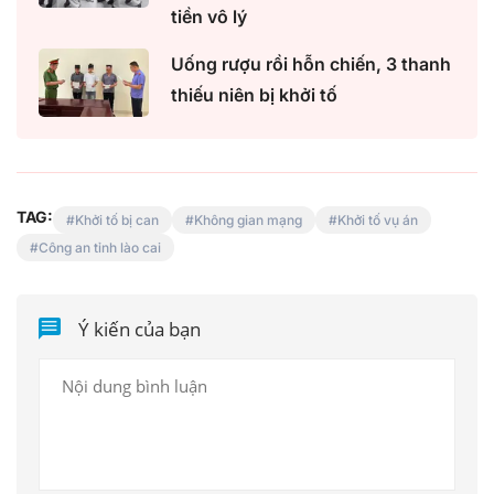
tiền vô lý
Uống rượu rồi hỗn chiến, 3 thanh
thiếu niên bị khởi tố
TAG:
Khởi tố bị can
Không gian mạng
Khởi tố vụ án
Công an tỉnh lào cai
Ý kiến của bạn