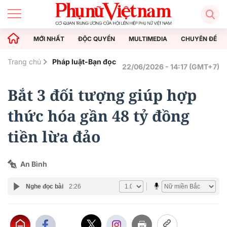
MỚI NHẤT
ĐỘC QUYỀN
MULTIMEDIA
CHUYÊN ĐỀ
Trang chủ
Pháp luật-Bạn đọc
22/06/2026 - 14:17 (GMT+7)
Bắt 3 đối tượng giúp hợp
thức hóa gần 48 tỷ đồng
tiền lừa đảo
An Bình
Nghe đọc bài
2:26