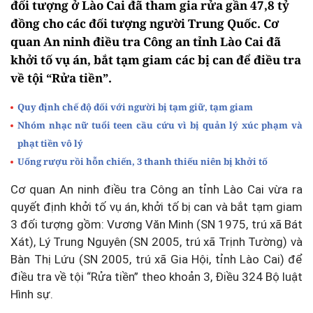
đối tượng ở Lào Cai đã tham gia rửa gần 47,8 tỷ
đồng cho các đối tượng người Trung Quốc. Cơ
quan An ninh điều tra Công an tỉnh Lào Cai đã
khởi tố vụ án, bắt tạm giam các bị can để điều tra
về tội “Rửa tiền”.
Quy định chế độ đối với người bị tạm giữ, tạm giam
Nhóm nhạc nữ tuổi teen cầu cứu vì bị quản lý xúc phạm và
phạt tiền vô lý
Uống rượu rồi hỗn chiến, 3 thanh thiếu niên bị khởi tố
Cơ quan An ninh điều tra Công an tỉnh Lào Cai vừa ra
quyết định khởi tố vụ án, khởi tố bị can và bắt tạm giam
3 đối tượng gồm: Vương Văn Minh (SN 1975, trú xã Bát
Xát), Lý Trung Nguyên (SN 2005, trú xã Trịnh Tường) và
Bàn Thị Lứu (SN 2005, trú xã Gia Hội, tỉnh Lào Cai) để
điều tra về tội
“Rửa tiền”
theo khoản 3, Điều 324 Bộ luật
Hình sự.