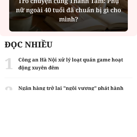
Trò chuyện cùng Thanh Tâm: Phụ
nữ ngoài 40 tuổi đã chuẩn bị gì cho
mình?
ĐỌC NHIỀU
Công an Hà Nội xử lý loạt quán game hoạt
động xuyên đêm
Ngân hàng trở lại "ngôi vương" phát hành
trái phiếu: Báo hiệu cuộc đua vốn mới
Về Lấp Vò khám phá điểm sáng mới của du
lịch cộng đồng