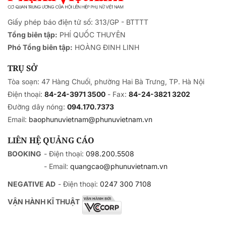
Giấy phép báo điện tử số: 313/GP - BTTTT
Tổng biên tập:
PHÍ QUỐC THUYÊN
Phó Tổng biên tập:
HOÀNG ĐINH LINH
TRỤ SỞ
Tòa soạn: 47 Hàng Chuối, phường Hai Bà Trưng, TP. Hà Nội
Điện thoại:
84-24-3971 3500
- Fax:
84-24-3821 3202
Đường dây nóng:
094.170.7373
Email:
baophunuvietnam@phunuvietnam.vn
LIÊN HỆ QUẢNG CÁO
BOOKING
- Điện thoại:
098.200.5508
- Email:
quangcao@phunuvietnam.vn
NEGATIVE AD
- Điện thoại:
0247 300 7108
VẬN HÀNH KĨ THUẬT