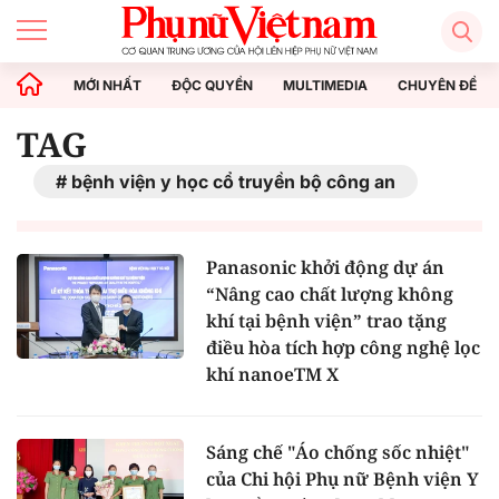
MỚI NHẤT
ĐỘC QUYỀN
MULTIMEDIA
CHUYÊN ĐỀ
TAG
bệnh viện y học cổ truyền bộ công an
Panasonic khởi động dự án
“Nâng cao chất lượng không
khí tại bệnh viện” trao tặng
điều hòa tích hợp công nghệ lọc
khí nanoeTM X
Sáng chế "Áo chống sốc nhiệt"
của Chi hội Phụ nữ Bệnh viện Y