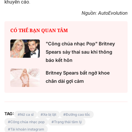
khuyến cáo.
Nguồn: AutoEvolution
CÓ THỂ BẠN QUAN TÂM
"Công chúa nhạc Pop" Britney
Spears sảy thai sau khi thông
báo kết hôn
Britney Spears bất ngờ khoe
chân dài gợi cảm
TAG:
Nữ ca sĩ
Xe bị lật
Đường cao tốc
Công chúa nhạc pop
Trạng thái tâm lý
Tài khoản instagram