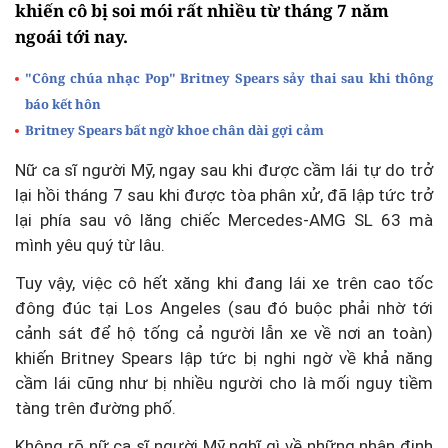
khiến cô bị soi mói rất nhiều từ tháng 7 năm
ngoái tới nay.
"Công chúa nhạc Pop" Britney Spears sảy thai sau khi thông
báo kết hôn
Britney Spears bất ngờ khoe chân dài gợi cảm
Nữ ca sĩ người Mỹ, ngay sau khi được cầm lái tự do trở
lại hồi tháng 7 sau khi được tòa phân xử, đã lập tức trở
lại phía sau vô lăng chiếc Mercedes-AMG SL 63 mà
mình yêu quý từ lâu.
Tuy vậy, việc cô hết xăng khi đang lái xe trên cao tốc
đông đúc tại Los Angeles (sau đó buộc phải nhờ tới
cảnh sát để hộ tống cả người lẫn xe về nơi an toàn)
khiến Britney Spears lập tức bị nghi ngờ về khả năng
cầm lái cũng như bị nhiều người cho là mối nguy tiềm
tàng trên đường phố.
Không rõ nữ ca sĩ người Mỹ nghĩ gì về những nhận định