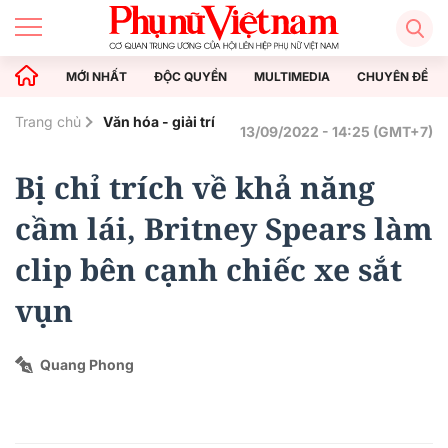
MỚI NHẤT
ĐỘC QUYỀN
MULTIMEDIA
CHUYÊN ĐỀ
Trang chủ
Văn hóa - giải trí
13/09/2022 - 14:25 (GMT+7)
Bị chỉ trích về khả năng
cầm lái, Britney Spears làm
clip bên cạnh chiếc xe sắt
vụn
Quang Phong