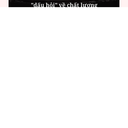
"dấu hỏi" về chất lượng
ĐỌC NHIỀU
Công an Hà Nội xử lý loạt quán game hoạt
động xuyên đêm
Ngân hàng trở lại "ngôi vương" phát hành
trái phiếu: Báo hiệu cuộc đua vốn mới
Về Lấp Vò khám phá điểm sáng mới của du
lịch cộng đồng
Từ 4/8, chính thức lọc ảo xét tuyển đại học