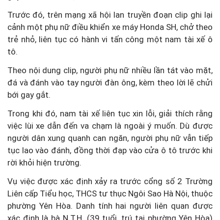
Trước đó, trên mạng xã hội lan truyền đoạn clip ghi lại
cảnh một phụ nữ điều khiển xe máy Honda SH, chở theo
trẻ nhỏ, liên tục có hành vi tấn công một nam tài xế ô
tô.
Theo nội dung clip, người phụ nữ nhiều lần tát vào mặt,
đá và đánh vào tay người đàn ông, kèm theo lời lẽ chửi
bới gay gắt.
Trong khi đó, nam tài xế liên tục xin lỗi, giải thích rằng
việc lùi xe dẫn đến va chạm là ngoài ý muốn. Dù được
người dân xung quanh can ngăn, người phụ nữ vẫn tiếp
tục lao vào đánh, đồng thời đạp vào cửa ô tô trước khi
rời khỏi hiện trường.
Vụ việc được xác định xảy ra trước cổng số 2 Trường
Liên cấp Tiểu học, THCS tư thục Ngôi Sao Hà Nội, thuộc
phường Yên Hòa. Danh tính hai người liên quan được
xác định là bà N.T.H. (39 tuổi, trú tại phường Yên Hòa)