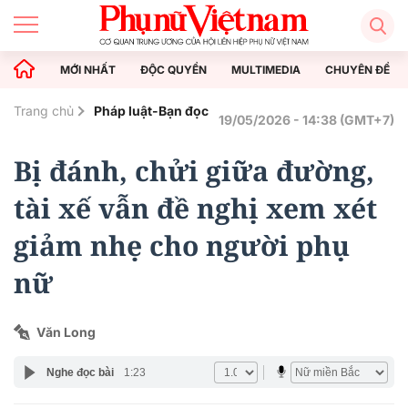
MỚI NHẤT
ĐỘC QUYỀN
MULTIMEDIA
CHUYÊN ĐỀ
Trang chủ
Pháp luật-Bạn đọc
19/05/2026 - 14:38 (GMT+7)
Bị đánh, chửi giữa đường,
tài xế vẫn đề nghị xem xét
giảm nhẹ cho người phụ
nữ
Văn Long
Nghe đọc bài
1:23