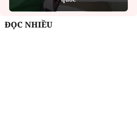
ĐỌC NHIỀU
Công an Hà Nội xử lý loạt quán game hoạt
động xuyên đêm
Ngân hàng trở lại "ngôi vương" phát hành
trái phiếu: Báo hiệu cuộc đua vốn mới
Về Lấp Vò khám phá điểm sáng mới của du
lịch cộng đồng
Từ 4/8, chính thức lọc ảo xét tuyển đại học
2026