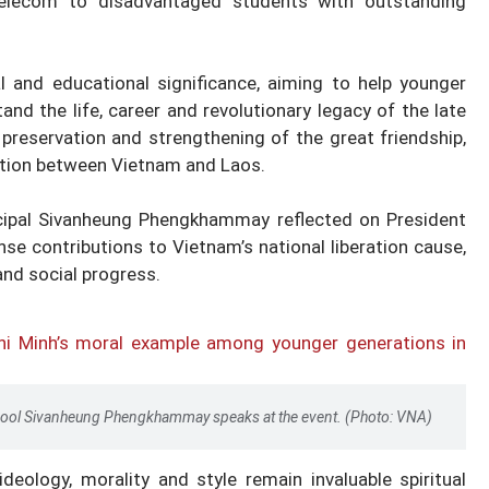
Telecom to disadvantaged students with outstanding
al and educational significance, aiming to help younger
nd the life, career and revolutionary legacy of the late
 preservation and strengthening of the great friendship,
ation between Vietnam and Laos.
cipal Sivanheung Phengkhammay reflected on President
nse contributions to Vietnam’s national liberation cause,
and social progress.
chool Sivanheung Phengkhammay speaks at the event. (Photo: VNA)
deology, morality and style remain invaluable spiritual