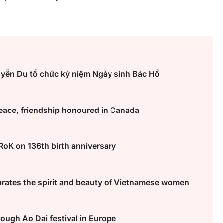
Hà Nội thu hút bác sĩ về trạm y
ỡ, 3
tế, tạo điều kiện để người dân
 công
tiếp cận các dịch vụ y tế kỹ thuậ
cao
yễn Du tổ chức kỷ niệm Ngày sinh Bác Hồ
peace, friendship honoured in Canada
RoK on 136th birth anniversary
ebrates the spirit and beauty of Vietnamese women
rough Ao Dai festival in Europe