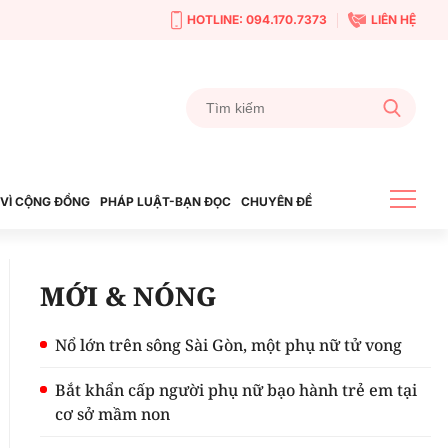
HOTLINE: 094.170.7373
LIÊN HỆ
VÌ CỘNG ĐỒNG
PHÁP LUẬT-BẠN ĐỌC
CHUYÊN ĐỀ
MỚI & NÓNG
Nổ lớn trên sông Sài Gòn, một phụ nữ tử vong
Bắt khẩn cấp người phụ nữ bạo hành trẻ em tại
cơ sở mầm non