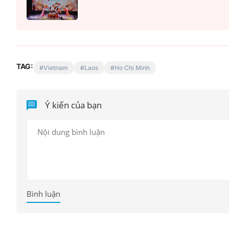
TAG:
Vietnam
Laos
Ho Chi Minh
Ý kiến của bạn
Bình luận