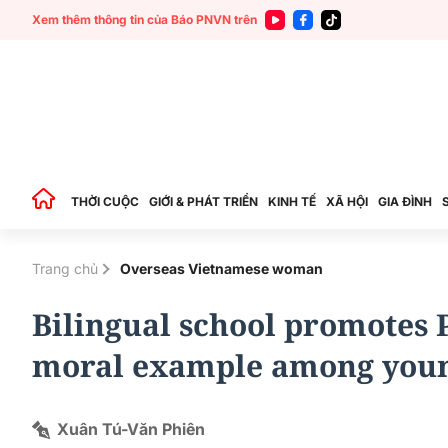
Xem thêm thông tin của Báo PNVN trên
THỜI CUỘC
GIỚI & PHÁT TRIỂN
KINH TẾ
XÃ HỘI
GIA ĐÌNH
Trang chủ
Overseas Vietnamese woman
Bilingual school promotes 
moral example among young
Xuân Tú-Văn Phiên