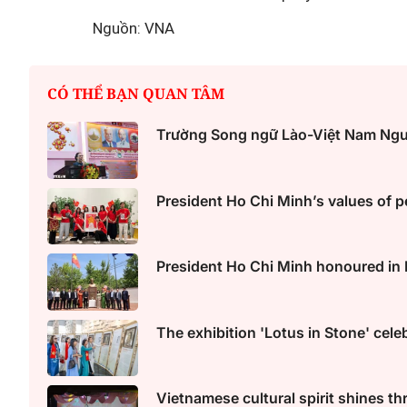
Nguồn: VNA
Một cuộc hôn nhân tan v
mảnh đất và bản án vì lẽ
CÓ THỂ BẠN QUAN TÂM
bằng
Trường Song ngữ Lào-Việt Nam Ngu
President Ho Chi Minh’s values of 
President Ho Chi Minh honoured in 
The exhibition 'Lotus in Stone' cel
Vietnamese cultural spirit shines th