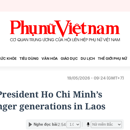
SỨC KHỎE
TIÊU DÙNG
VĂN HÓA
GIÁO DỤC
DU LỊCH
THẾ GIỚI PHỤ NỮ
19/05/2026 - 09:24 (GMT+7)
President Ho Chi Minh’s
er generations in Laos
2:54
Nghe đọc bài