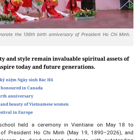
rate the 136th birth anniversary of President Ho Chi Minh.
y and style remain invaluable spiritual assets of
nspire today and future generations.
kỷ niệm Ngày sinh Bác Hồ
ip honoured in Canada
irth anniversary
rit and beauty of Vietnamese women
stival in Europe
 school held a ceremony in Vientiane on May 18 to
 of President Ho Chi Minh (May 19, 1890–2026), and