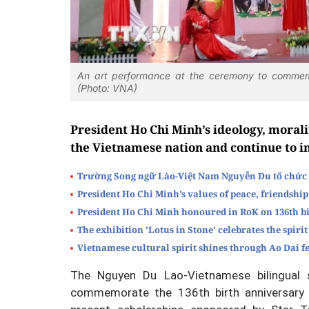
An art performance at the ceremony to commemo
(Photo: VNA)
President Ho Chi Minh’s ideology, moralit
the Vietnamese nation and continue to i
Trường Song ngữ Lào-Việt Nam Nguyễn Du tổ chức 
President Ho Chi Minh’s values of peace, friendsh
President Ho Chi Minh honoured in RoK on 136th b
The exhibition 'Lotus in Stone' celebrates the spi
Vietnamese cultural spirit shines through Ao Dai fe
The Nguyen Du Lao-Vietnamese bilingual
commemorate the 136th birth anniversary