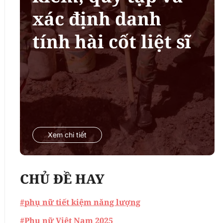
xác định danh
tính hài cốt liệt sĩ
Xem chi tiết
CHỦ ĐỀ HAY
#phụ nữ tiết kiệm năng lượng
#Phụ nữ Việt Nam 2025