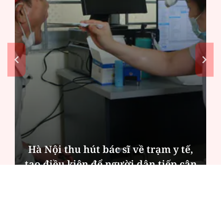
Hà Nội thu hút bác sĩ về trạm y tế,
tạo điều kiện để người dân tiếp cận
các dịch vụ y tế kỹ thuật cao
ĐỌC NHIỀU