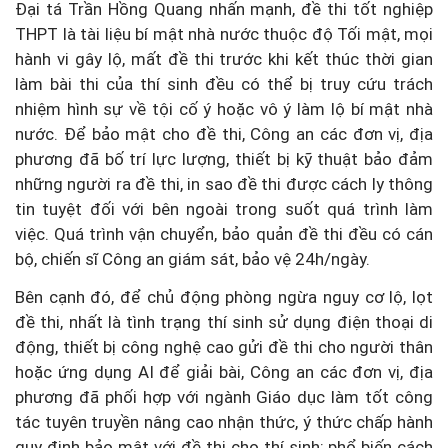
Đại tá Trần Hồng Quang nhấn mạnh, đề thi tốt nghiệp
THPT là tài liệu bí mật nhà nước thuộc độ Tối mật, mọi
hành vi gây lộ, mất đề thi trước khi kết thúc thời gian
làm bài thi của thí sinh đều có thể bị truy cứu trách
nhiệm hình sự về tội cố ý hoặc vô ý làm lộ bí mật nhà
nước. Để bảo mật cho đề thi, Công an các đơn vị, địa
phương đã bố trí lực lượng, thiết bị kỹ thuật bảo đảm
những người ra đề thi, in sao đề thi được cách ly thông
tin tuyệt đối với bên ngoài trong suốt quá trình làm
việc. Quá trình vận chuyển, bảo quản đề thi đều có cán
bộ, chiến sĩ Công an giám sát, bảo vệ 24h/ngày.
Bên cạnh đó, để chủ động phòng ngừa nguy cơ lộ, lọt
đề thi, nhất là tình trạng thí sinh sử dụng điện thoại di
động, thiết bị công nghệ cao gửi đề thi cho người thân
hoặc ứng dụng AI để giải bài, Công an các đơn vị, địa
phương đã phối hợp với ngành Giáo dục làm tốt công
tác tuyên truyền nâng cao nhận thức, ý thức chấp hành
quy định bảo mật với đề thi cho thí sinh; phổ biến cách