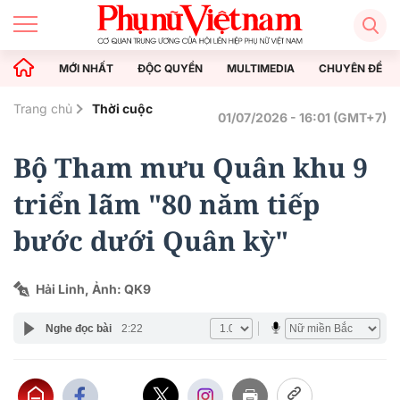
MỚI NHẤT
ĐỘC QUYỀN
MULTIMEDIA
CHUYÊN ĐỀ
Trang chủ
Thời cuộc
01/07/2026 - 16:01 (GMT+7)
Bộ Tham mưu Quân khu 9
triển lãm "80 năm tiếp
bước dưới Quân kỳ"
Hải Linh, Ảnh: QK9
Nghe đọc bài
2:22