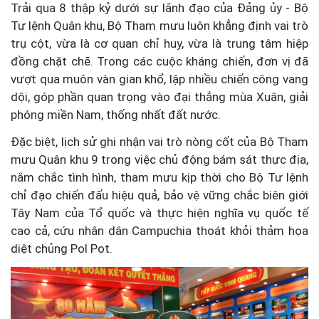
Trải qua 8 thập kỷ dưới sự lãnh đạo của Đảng ủy - Bộ
Tư lệnh Quân khu, Bộ Tham mưu luôn khẳng định vai trò
trụ cột, vừa là cơ quan chỉ huy, vừa là trung tâm hiệp
đồng chặt chẽ. Trong các cuộc kháng chiến, đơn vị đã
vượt qua muôn vàn gian khổ, lập nhiều chiến công vang
dội, góp phần quan trọng vào đại thắng mùa Xuân, giải
phóng miền Nam, thống nhất đất nước.
Đặc biệt, lịch sử ghi nhận vai trò nòng cốt của Bộ Tham
mưu Quân khu 9 trong việc chủ động bám sát thực địa,
nắm chắc tình hình, tham mưu kịp thời cho Bộ Tư lệnh
chỉ đạo chiến đấu hiệu quả, bảo vệ vững chắc biên giới
Tây Nam của Tổ quốc và thực hiện nghĩa vụ quốc tế
cao cả, cứu nhân dân Campuchia thoát khỏi thảm họa
diệt chủng Pol Pot.