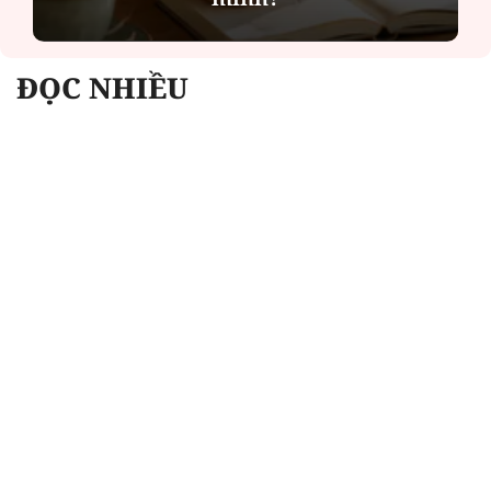
ĐỌC NHIỀU
Công an Hà Nội xử lý loạt quán game hoạt
động xuyên đêm
Ngân hàng trở lại "ngôi vương" phát hành
trái phiếu: Báo hiệu cuộc đua vốn mới
Về Lấp Vò khám phá điểm sáng mới của du
lịch cộng đồng
Từ 4/8, chính thức lọc ảo xét tuyển đại học
2026