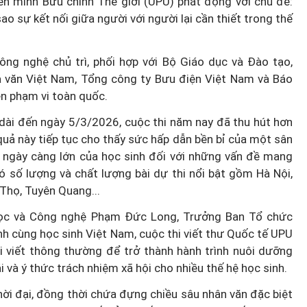
ên minh Bưu chính Thế giới (UPU) phát động với chủ đề:
sao sự kết nối giữa người với người lại cần thiết trong thế
ông nghệ chủ trì, phối hợp với Bộ Giáo dục và Đào tạo,
 văn Việt Nam, Tổng công ty Bưu điện Việt Nam và Báo
ên phạm vi toàn quốc.
ài đến ngày 5/3/2026, cuộc thi năm nay đã thu hút hơn
 quả này tiếp tục cho thấy sức hấp dẫn bền bỉ của một sân
m ngày càng lớn của học sinh đối với những vấn đề mang
 số lượng và chất lượng bài dự thi nổi bật gồm Hà Nội,
Thọ, Tuyên Quang...
 học và Công nghệ Phạm Đức Long, Trưởng Ban Tổ chức
h cùng học sinh Việt Nam, cuộc thi viết thư Quốc tế UPU
i viết thông thường để trở thành hành trình nuôi dưỡng
i và ý thức trách nhiệm xã hội cho nhiều thế hệ học sinh.
ời đại, đồng thời chứa đựng chiều sâu nhân văn đặc biệt