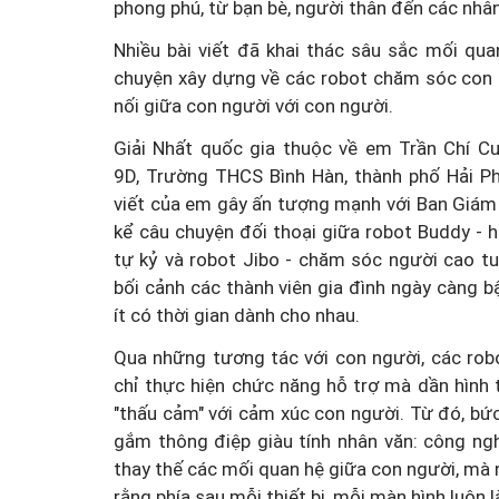
phong phú, từ bạn bè, người thân đến các nhân
Nhiều bài viết đã khai thác sâu sắc mối qua
chuyện xây dựng về các robot chăm sóc con ng
nối giữa con người với con người.
Giải Nhất quốc gia thuộc về em Trần Chí Cư
9D, Trường THCS Bình Hàn, thành phố Hải Ph
viết của em gây ấn tượng mạnh với Ban Giám 
kể câu chuyện đối thoại giữa robot Buddy - h
tự kỷ và robot Jibo - chăm sóc người cao tu
bối cảnh các thành viên gia đình ngày càng b
ít có thời gian dành cho nhau.
Qua những tương tác với con người, các rob
chỉ thực hiện chức năng hỗ trợ mà dần hình 
"thấu cảm" với cảm xúc con người. Từ đó, bứ
gắm thông điệp giàu tính nhân văn: công ng
thay thế các mối quan hệ giữa con người, mà
rằng phía sau mỗi thiết bị, mỗi màn hình luôn