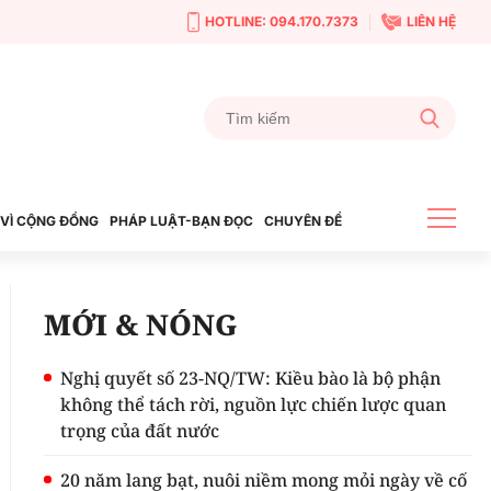
HOTLINE: 094.170.7373
LIÊN HỆ
VÌ CỘNG ĐỒNG
PHÁP LUẬT-BẠN ĐỌC
CHUYÊN ĐỀ
MỚI & NÓNG
Nghị quyết số 23-NQ/TW: Kiều bào là bộ phận
không thể tách rời, nguồn lực chiến lược quan
trọng của đất nước
20 năm lang bạt, nuôi niềm mong mỏi ngày về cố