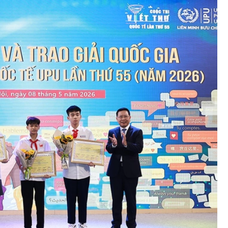
Podcast: Đi chợ, thanh toán,
trong
chuyển tiền - Phụ nữ làm chủ v
ửa đổi
điện tử