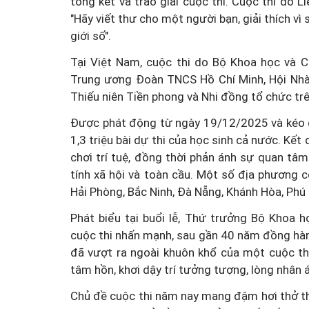
tổng kết và trao giải cuộc thi.
Cuộc thi do Li
"Hãy viết thư cho một người bạn, giải thích vì 
giới số".
Tại Việt Nam, cuộc thi do Bộ Khoa học và C
Trung ương Đoàn TNCS Hồ Chí Minh, Hội Nhà
Thiếu niên Tiền phong và Nhi đồng tổ chức tr
Được phát động từ ngày 19/12/2025 và kéo d
1,3 triệu bài dự thi của học sinh cả nước. Kết
chơi trí tuệ, đồng thời phản ánh sự quan tâ
tính xã hội và toàn cầu.
Một số địa phương có
Hải Phòng, Bắc Ninh, Đà Nẵng, Khánh Hòa, Phú 
Phát biểu tại buổi lễ, Thứ trưởng Bộ Khoa
cuộc thi nhấn mạnh, sau gần 40 năm đồng hàn
đã vượt ra ngoài khuôn khổ của một cuộc th
tâm hồn, khơi dậy trí tưởng tượng, lòng nhân á
Chủ đề cuộc thi năm nay mang đậm hơi thở th