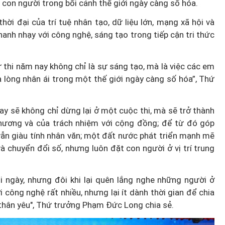
ữa con người trong bối cảnh thế giới ngày càng số hóa.
ời đại của trí tuệ nhân tạo, dữ liệu lớn, mạng xã hội và
hanh nhạy với công nghệ, sáng tạo trong tiếp cận tri thức
ự thi năm nay không chỉ là sự sáng tạo, mà là việc các em
 lòng nhân ái trong một thế giới ngày càng số hóa”, Thứ
y sẽ không chỉ dừng lại ở một cuộc thi, mà sẽ trở thành
hương và của trách nhiệm với cộng đồng; để từ đó góp
vẫn giàu tính nhân văn; một đất nước phát triển mạnh mẽ
 chuyển đổi số, nhưng luôn đặt con người ở vị trí trung
i ngày, nhưng đôi khi lại quên lắng nghe những người ở
 công nghệ rất nhiều, nhưng lại ít dành thời gian để chia
 thân yêu", Thứ trưởng Phạm Đức Long chia sẻ.