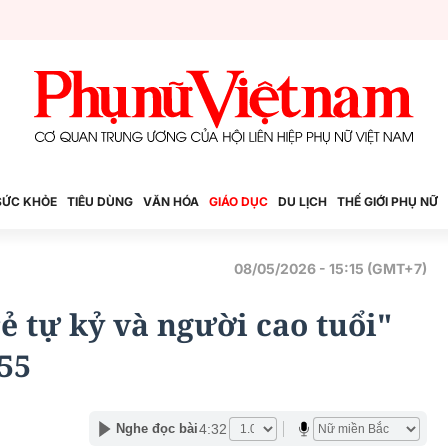
SỨC KHỎE
TIÊU DÙNG
VĂN HÓA
GIÁO DỤC
DU LỊCH
THẾ GIỚI PHỤ NỮ
08/05/2026 - 15:15 (GMT+7)
ẻ tự kỷ và người cao tuổi"
 55
4:32
Nghe đọc bài