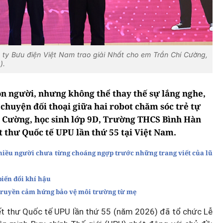
ty Bưu điện Việt Nam trao giải Nhất cho em Trần Chí Cường,
).
on người, nhưng không thể thay thế sự lắng nghe,
chuyện đối thoại giữa hai robot chăm sóc trẻ tự
í Cường, học sinh lớp 9D, Trường THCS Bình Hàn
t thư Quốc tế UPU lần thứ 55 tại Việt Nam.
 nhiều người chưa từng choáng ngợp trước những trang viết của lũ
biến đổi khí hậu
 truyền cảm hứng bảo vệ môi trường từ mẹ
iết thư Quốc tế UPU lần thứ 55 (năm 2026) đã tổ chức Lễ