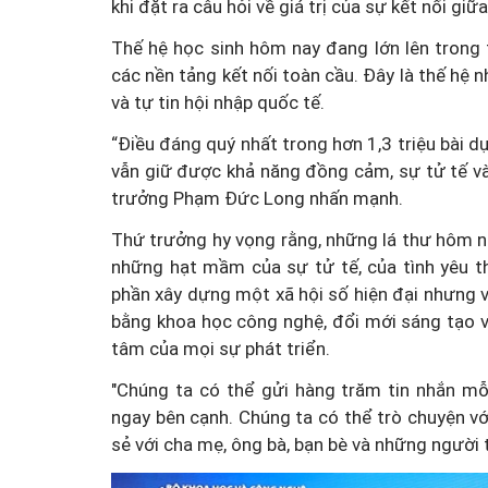
khi đặt ra câu hỏi về giá trị của sự kết nối gi
Thế hệ học sinh hôm nay đang lớn lên trong th
các nền tảng kết nối toàn cầu. Đây là thế hệ n
và tự tin hội nhập quốc tế.
“Điều đáng quý nhất trong hơn 1,3 triệu bài d
vẫn giữ được khả năng đồng cảm, sự tử tế và
trưởng Phạm Đức Long nhấn mạnh.
Thứ trưởng hy vọng rằng, những lá thư hôm na
những hạt mầm của sự tử tế, của tình yêu t
phần xây dựng một xã hội số hiện đại nhưng 
bằng khoa học công nghệ, đổi mới sáng tạo và
tâm của mọi sự phát triển.
"Chúng ta có thể gửi hàng trăm tin nhắn mỗ
ngay bên cạnh. Chúng ta có thể trò chuyện với
sẻ với cha mẹ, ông bà, bạn bè và những người