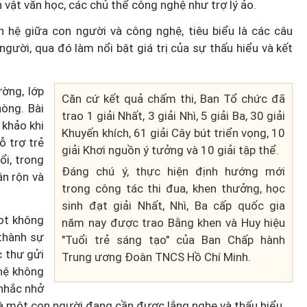
 vật văn học, các chủ thể công nghệ như trợ lý ảo.
n hệ giữa con người và công nghệ, tiêu biểu là các câu
ười, qua đó làm nổi bật giá trị của sự thấu hiểu và kết
ờng, lớp
Căn cứ kết quả chấm thi, Ban Tổ chức đã
òng. Bài
trao 1 giải Nhất, 3 giải Nhì, 5 giải Ba, 30 giải
khảo khi
Khuyến khích, 61 giải Cây bút triển vọng, 10
ỗ trợ trẻ
giải Khơi nguồn ý tưởng và 10 giải tập thể.
ổi, trong
Đáng chú ý, thực hiện định hướng mới
ận rộn và
trong công tác thi đua, khen thưởng, học
sinh đạt giải Nhất, Nhì, Ba cấp quốc gia
ot không
năm nay được trao Bằng khen và Huy hiệu
thành sự
"Tuổi trẻ sáng tạo" của Ban Chấp hành
c thư gửi
Trung ương Đoàn TNCS Hồ Chí Minh.
hệ không
 nhắc nhở
 là một con người đang cần được lắng nghe và thấu hiểu.