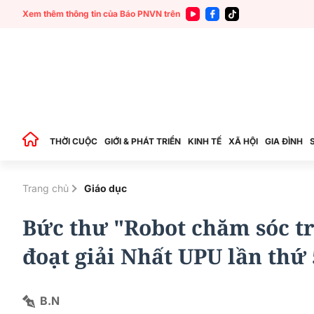
Xem thêm thông tin của Báo PNVN trên
THỜI CUỘC
GIỚI & PHÁT TRIỂN
KINH TẾ
XÃ HỘI
GIA ĐÌNH
Trang chủ
Giáo dục
Bức thư "Robot chăm sóc tr
đoạt giải Nhất UPU lần thứ
B.N