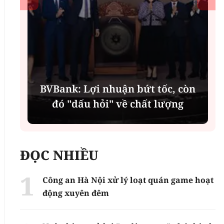
í
BVBank: Lợi nhuận bứt tốc, còn
đó "dấu hỏi" về chất lượng
ĐỌC NHIỀU
Công an Hà Nội xử lý loạt quán game hoạt
động xuyên đêm