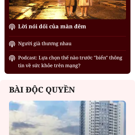
Lời nói dối của màn đêm
Người già thương nhau
Podcast: Lựa chọn thế nào trước "biển" thông
tin về sức khỏe trên mạng?
BÀI ĐỘC QUYỀN