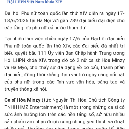
Hội LHPN Việt Nam khóa XIV
Đại hội Phụ nữ toàn quốc lần thứ XIV diễn ra ngày 17-
18/6/2026 tại Hà Nội với gần 789 đại biểu đại diện cho
các tầng lớp phụ nữ cả nước tham dự.
Tại phiên làm việc chiều ngày 17/6 của Đại hội đại biểu
Phụ nữ toàn quốc lần thứ XIV, các đại biểu đã nhất trí
biểu quyết bầu 111 Ủy viên Ban Chấp hành Trung ương
Hội LHPN khóa XIV, trong đó có 2 nữ ca sĩ: Hòa Minzy
và Hà Myo, cho thấy sự đa dạng về cơ cấu, thành phần
đại biểu, đồng thời khẳng định vai trò ngày càng nổi bật
của phụ nữ trong các lĩnh vực văn hóa, sáng tạo và
truyền thông xã hội.
Ca sĩ Hòa Minzy
(tức Nguyễn Thị Hòa,
Chủ tịch Công ty
TNHH HMZ Entertainment) là một trong những ca sĩ có
sức ảnh hưởng lớn trên các nền tảng số, sở hữu nhiều
sản phẩm âm nhạc được công chúng yêu thích và đoạt
nhiều giải thưởng âm nhạc trong nước, quốc tế. Bên