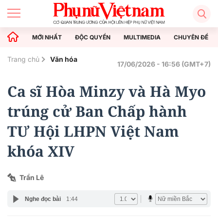
MỚI NHẤT
ĐỘC QUYỀN
MULTIMEDIA
CHUYÊN ĐỀ
Trang chủ
Văn hóa
17/06/2026 - 16:56 (GMT+7)
Ca sĩ Hòa Minzy và Hà Myo
trúng cử Ban Chấp hành
TƯ Hội LHPN Việt Nam
khóa XIV
Trần Lê
Nghe đọc bài
1:44