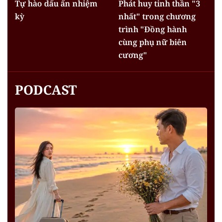
Tự hào dấu ấn nhiệm
Phát huy tinh thần "3
kỳ
nhất" trong chương
trình "Đồng hành
cùng phụ nữ biên
cương"
PODCAST