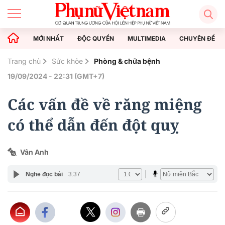
MỚI NHẤT
ĐỘC QUYỀN
MULTIMEDIA
CHUYÊN ĐỀ
Trang chủ
Sức khỏe
Phòng & chữa bệnh
19/09/2024 - 22:31 (GMT+7)
Các vấn đề về răng miệng
có thể dẫn đến đột quỵ
Vân Anh
Nghe đọc bài
3:37