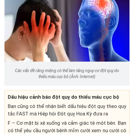
Các vấn đề răng miệng có thể làm tăng nguy cơ đột quỵ do
thiếu máu cục bộ (Ảnh: Internet)
Dấu hiệu cảnh báo đột quỵ do thiếu máu cục bộ
Bạn cũng có thể nhận biết dấu hiệu đột quỵ theo quy
tắc FAST mà Hiệp hội Đột quỵ Hoa Kỳ đưa ra
F – Cơ mặt bị xệ xuống và cảm giác tê một bên. Bạn
có thể yêu cầu người bệnh mỉm cười xem nụ cười có