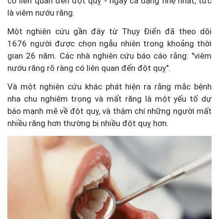
có liên quan đến đột quỵ - ngay cả dạng nhẹ nhất, tức
là viêm nướu răng.
Một nghiên cứu gần đây từ Thụy Điển đã theo dõi
1676 người được chọn ngẫu nhiên trong khoảng thời
gian 26 năm. Các nhà nghiên cứu báo cáo rằng: "viêm
nướu răng rõ ràng có liên quan đến đột quỵ".
Và một nghiên cứu khác phát hiện ra rằng mắc bệnh
nha chu nghiêm trọng và mất răng là một yếu tố dự
báo mạnh mẽ về đột quỵ, và thậm chí những người mất
nhiều răng hơn thường bị nhiều đột quỵ hơn.