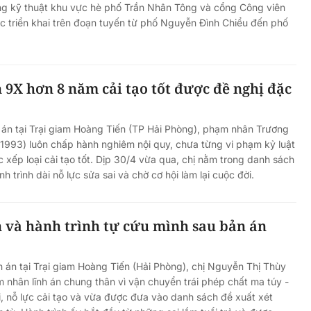
ầng kỹ thuật khu vực hè phố Trần Nhân Tông và cổng Công viên
 triển khai trên đoạn tuyến từ phố Nguyễn Đình Chiểu đến phố
9X hơn 8 năm cải tạo tốt được đề nghị đặc
án tại Trại giam Hoàng Tiến (TP Hải Phòng), phạm nhân Trương
1993) luôn chấp hành nghiêm nội quy, chưa từng vi phạm kỷ luật
 xếp loại cải tạo tốt. Dịp 30/4 vừa qua, chị nằm trong danh sách
h trình dài nỗ lực sửa sai và chờ cơ hội làm lại cuộc đời.
và hành trình tự cứu mình sau bản án
án tại Trại giam Hoàng Tiến (Hải Phòng), chị Nguyễn Thị Thùy
 nhân lĩnh án chung thân vì vận chuyển trái phép chất ma túy -
, nỗ lực cải tạo và vừa được đưa vào danh sách đề xuất xét