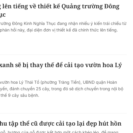
g lên tiếng về thiết kế Quảng trường Đông
ục
rường Đông Kinh Nghĩa Thục đang nhận nhiều ý kiến trái chiều từ
hản hồi này, đại diện đơn vị thiết kế đã chính thức lên tiếng.
xanh sẽ bị thay thế để cải tạo vườn hoa Lý
 vườn hoa Lý Thái Tổ (phường Tràng Tiền), UBND quận Hoàn
yển, đánh chuyển 25 cây, trong đó sẽ dịch chuyển trong nội bộ
 thế 9 cây sâu bệnh.
hu tập thể cũ được cải tạo lại đẹp hút hồn
 gỗ, hương của gỗ được kết hợp một cách khéo léo, để mang