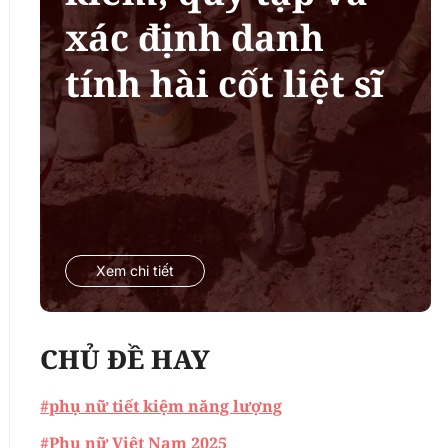
xác định danh
tính hài cốt liệt sĩ
Xem chi tiết
CHỦ ĐỀ HAY
#phụ nữ tiết kiệm năng lượng
#Phụ nữ Việt Nam 2025