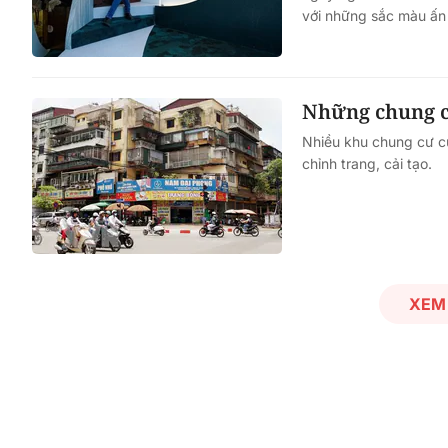
với những sắc màu ấn
Một cuộc hôn nhân tan v
mảnh đất và bản án vì lẽ
Những chung cư
bằng
Nhiều khu chung cư c
chỉnh trang, cải tạo.
XEM