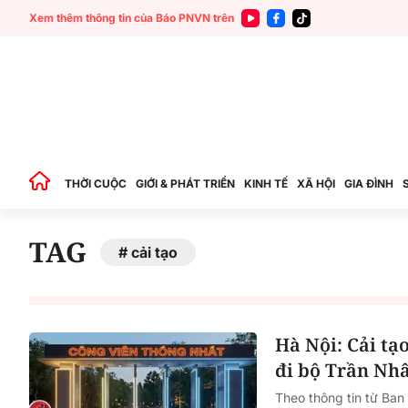
Xem thêm thông tin của Báo PNVN trên
THỜI CUỘC
GIỚI & PHÁT TRIỂN
KINH TẾ
XÃ HỘI
GIA ĐÌNH
TAG
cải tạo
Hà Nội: Cải tạ
đi bộ Trần Nh
Theo thông tin từ Ban