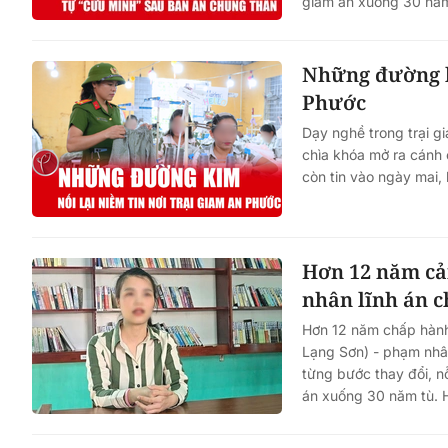
giảm án xuống 30 năm 
Những đường ki
Phước
Dạy nghề trong trại g
chìa khóa mở ra cánh 
còn tin vào ngày mai,
Hơn 12 năm cải
nhân lĩnh án 
Hơn 12 năm chấp hành 
Lạng Sơn) - phạm nhân
từng bước thay đổi, n
án xuống 30 năm tù. Hà