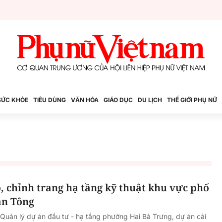
SỨC KHỎE
TIÊU DÙNG
VĂN HÓA
GIÁO DỤC
DU LỊCH
THẾ GIỚI PHỤ NỮ
o, chỉnh trang hạ tầng kỹ thuật khu vực phố
ân Tông
 Quản lý dự án đầu tư - hạ tầng phường Hai Bà Trưng, dự án cải