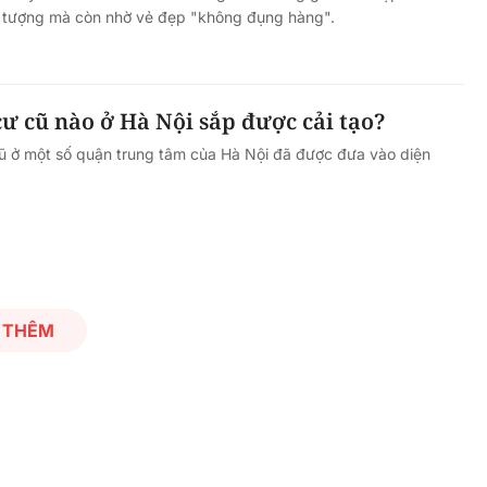
 tượng mà còn nhờ vẻ đẹp "không đụng hàng".
Hà Nội thu hút bác sĩ về trạm y
ỡ, 3
tế, tạo điều kiện để người dân
 công
tiếp cận các dịch vụ y tế kỹ thuậ
 cũ nào ở Hà Nội sắp được cải tạo?
cao
ũ ở một số quận trung tâm của Hà Nội đã được đưa vào diện
 THÊM