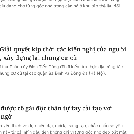
dịu dàng cho từng góc nhỏ trong căn hộ ở khu tập thể lâu đời
 Giải quyết kịp thời các kiến nghị của người
o, xây dựng lại chung cư cũ
Bí thư Thành ủy Đinh Tiến Dũng đã đi kiểm tra thực địa công tác
 chung cư cũ tại các quận Ba Đình và Đống Đa (Hà Nội).
được cô gái độc thân tự tay cải tạo với
 ngờ
 yêu thích vẻ đẹp hiện đại, mới lạ, sáng tạo, chắc chắn sẽ yêu
h này từ cái nhìn đầu tiên không chỉ vì từng góc nhỏ đẹp bắt mắt