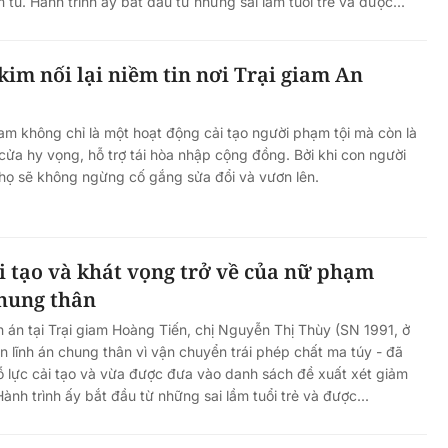
tù. Hành trình ấy bắt đầu từ những sai lầm tuổi trẻ và được...
m nối lại niềm tin nơi Trại giam An
iam không chỉ là một hoạt động cải tạo người phạm tội mà còn là
cửa hy vọng, hỗ trợ tái hòa nhập cộng đồng. Bởi khi con người
 họ sẽ không ngừng cố gắng sửa đổi và vươn lên.
 tạo và khát vọng trở về của nữ phạm
chung thân
án tại Trại giam Hoàng Tiến, chị Nguyễn Thị Thùy (SN 1991, ở
 lĩnh án chung thân vì vận chuyển trái phép chất ma túy - đã
ỗ lực cải tạo và vừa được đưa vào danh sách đề xuất xét giảm
nh trình ấy bắt đầu từ những sai lầm tuổi trẻ và được...