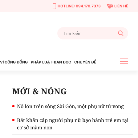
HOTLINE: 094.170.7373
LIÊN HỆ
VÌ CỘNG ĐỒNG
PHÁP LUẬT-BẠN ĐỌC
CHUYÊN ĐỀ
MỚI & NÓNG
Nổ lớn trên sông Sài Gòn, một phụ nữ tử vong
Bắt khẩn cấp người phụ nữ bạo hành trẻ em tại
cơ sở mầm non