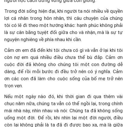
người học cách đứng vững giữa cơn giông.
Trong đời sống hiện đại, khi người ta nói nhiều về quyền
lợi cá nhân trong hôn nhân, thì câu chuyện của chúng
tôi có lẽ đi theo một hướng khác: hạnh phúc không phải
là sự cân bằng tuyệt đối giữa cho và nhận, mà là sự tự
nguyện nghiêng về phía nhau khi cần.
Cảm ơn em đã đến khi tôi chưa có gì và vẫn ở lại khi tôi
còn nợ em quá nhiều điều chưa thể bù đắp. Cảm ơn
cuộc đời đã không cho chúng tôi một con đường dễ
dàng, để rồi mỗi bước đi đều trở nên có ý nghĩa. Cảm
ơn các con đã làm cho cuộc sống của bố mẹ trở nên
trọn vẹn.
Nếu một ngày nào đó, khi thời gian đi qua thêm vài
chục năm nữa, chúng ta vẫn có thể ngồi lại, trong chính
mái nhà này, nhìn nhau và nói: Chúng ta đã không sống
uổng một đời. Để rồi, khi nhìn lại một đời người, điều
còn lại không phải là ta đã đi được bao xa, mà là giữa