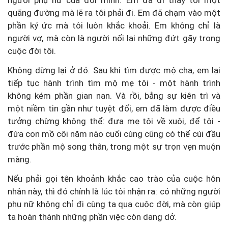
người phụ nữ của đời mình. Em đã đi thay tôi một
quãng đường mà lẽ ra tôi phải đi. Em đã chạm vào một
phần ký ức mà tôi luôn khắc khoải. Em không chỉ là
người vợ, mà còn là người nối lại những đứt gãy trong
cuộc đời tôi.
Không dừng lại ở đó. Sau khi tìm được mộ cha, em lại
tiếp tục hành trình tìm mộ mẹ tôi - một hành trình
không kém phần gian nan. Và rồi, bằng sự kiên trì và
một niềm tin gần như tuyệt đối, em đã làm được điều
tưởng chừng không thể: đưa mẹ tôi về xuôi, để tôi -
đứa con mồ côi năm nào cuối cùng cũng có thể cúi đầu
trước phần mộ song thân, trong một sự trọn vẹn muộn
màng.
Nếu phải gọi tên khoảnh khắc cao trào của cuộc hôn
nhân này, thì đó chính là lúc tôi nhận ra: có những người
phụ nữ không chỉ đi cùng ta qua cuộc đời, mà còn giúp
ta hoàn thành những phần việc còn dang dở.