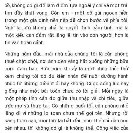
bề, không có gì để làm điểm tựa ngoài ý chí và một trái
tim đầy khát vọng. Còn em - một cô gái ngoan hiền
trong một gia đình nền nếp đã chọn bước về phía tôi.
Nghĩ lại, đó không phải là quyết định cảm tính, mà là
một kiểu can đảm rất lặng lẽ: tin vào con người, hơn là
tin vào hoàn cảnh.
Những năm đầu, mái nhà của chúng tôi là căn phòng
thuê chật chội, nơi ánh đèn vàng hắt xuống những bữa
cơm đạm bạc. Bữa cơm khi ấy là một phép thử: thử
xem chúng tôi có đủ kiên nhẫn để nuôi dưỡng hạnh
phúc từ những điều ít ỏi hay không. Cuộc sống lúc này
giống như một bài toán chưa có lời giải. Mỗi ngày là
một phép tính cân đo giữa thu nhập và chi tiêu, giữa
ước mơ và thực tại. Có những buổi tối, căn phòng nhỏ
lặng đi vì những lo toan chưa thể gọi tên. Nhưng rồi
sáng hôm sau, mọi thứ lại bắt đầu, như thể chỉ cần còn
bên nhau, thì không có gì là không thể. Công việc của