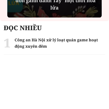
Chính quyền địa phương 2 cấp: Dịch
vụ công ngày càng gần dân
ĐỌC NHIỀU
Công an Hà Nội xử lý loạt quán game hoạt
động xuyên đêm
Ngân hàng trở lại "ngôi vương" phát hành
trái phiếu: Báo hiệu cuộc đua vốn mới
Về Lấp Vò khám phá điểm sáng mới của du
lịch cộng đồng
Từ 4/8, chính thức lọc ảo xét tuyển đại học