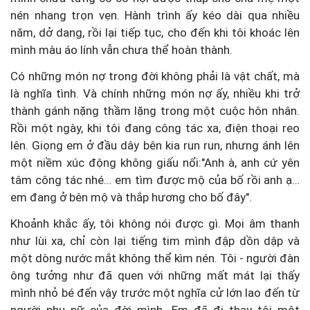
nén nhang trọn vẹn. Hành trình ấy kéo dài qua nhiều
năm, dở dang, rồi lại tiếp tục, cho đến khi tôi khoác lên
mình màu áo lính vẫn chưa thể hoàn thành.
Có những món nợ trong đời không phải là vật chất, mà
là nghĩa tình. Và chính những món nợ ấy, nhiều khi trở
thành gánh nặng thầm lặng trong một cuộc hôn nhân.
Rồi một ngày, khi tôi đang công tác xa, điện thoại reo
lên. Giọng em ở đầu dây bên kia run run, nhưng ánh lên
một niềm xúc động không giấu nổi:"Anh à, anh cứ yên
tâm công tác nhé… em tìm được mộ của bố rồi anh ạ…
em đang ở bên mộ và thắp hương cho bố đây".
Khoảnh khắc ấy, tôi không nói được gì. Mọi âm thanh
như lùi xa, chỉ còn lại tiếng tim mình đập dồn dập và
một dòng nước mắt không thể kìm nén. Tôi - người đàn
ông tưởng như đã quen với những mất mát lại thấy
mình nhỏ bé đến vậy trước một nghĩa cử lớn lao đến từ