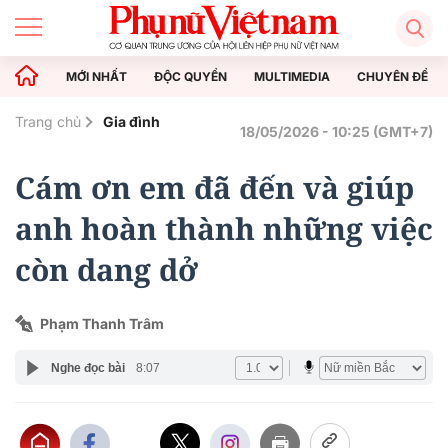
MỚI NHẤT
ĐỘC QUYỀN
MULTIMEDIA
CHUYÊN ĐỀ
Trang chủ
Gia đình
18/05/2026 - 10:25 (GMT+7)
Cám ơn em đã đến và giúp
anh hoàn thành những việc
còn dang dở
Phạm Thanh Trâm
Nghe đọc bài
8:07