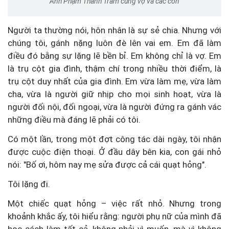
Anh Phạm Thanh Trâm cùng vợ và các con
Người ta thường nói, hôn nhân là sự sẻ chia. Nhưng với
chúng tôi, gánh nặng luôn đè lên vai em. Em đã làm
điều đó bằng sự lặng lẽ bền bỉ. Em không chỉ là vợ. Em
là trụ cột gia đình, thậm chí trong nhiều thời điểm, là
trụ cột duy nhất của gia đình. Em vừa làm mẹ, vừa làm
cha, vừa là người giữ nhịp cho mọi sinh hoạt, vừa là
người đối nội, đối ngoại, vừa là người đứng ra gánh vác
những điều mà đáng lẽ phải có tôi.
Có một lần, trong một đợt công tác dài ngày, tôi nhận
được cuộc điện thoại. Ở đầu dây bên kia, con gái nhỏ
nói: "Bố ơi, hôm nay mẹ sửa được cả cái quạt hỏng".
Tôi lặng đi.
Một chiếc quạt hỏng – việc rất nhỏ. Nhưng trong
khoảnh khắc ấy, tôi hiểu rằng: người phụ nữ của mình đã
học cách làm tất cả, không phải vì muốn, mà vì không