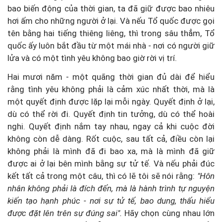
bao biến động của thời gian, ta đã giữ được bao nhiêu
hơi ấm cho những người ở lại. Và nếu Tổ quốc được gọi
tên bằng hai tiếng thiêng liêng, thì trong sâu thẳm, Tổ
quốc ấy luôn bắt đầu từ một mái nhà - nơi có người giữ
lửa và có một tình yêu không bao giờ rời vị trí.
Hai mươi năm - một quãng thời gian đủ dài để hiểu
rằng tình yêu không phải là cảm xúc nhất thời, mà là
một quyết định được lặp lại mỗi ngày. Quyết định ở lại,
dù có thể rời đi. Quyết định tin tưởng, dù có thể hoài
nghi. Quyết định nắm tay nhau, ngay cả khi cuộc đời
không còn dễ dàng. Rốt cuộc, sau tất cả, điều còn lại
không phải là mình đã đi bao xa, mà là mình đã giữ
được ai ở lại bên mình bằng sự tử tế. Và nếu phải đúc
kết tất cả trong một câu, thì có lẽ tôi sẽ nói rằng:
"Hôn
nhân không phải là đích đến, mà là hành trình tự nguyện
kiến tạo hạnh phúc - nơi sự tử tế, bao dung, thấu hiểu
được đặt lên trên sự đúng sai".
Hãy chọn cùng nhau lớn