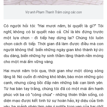
Vợ anh Phạm Thanh Trâm cùng các con
Có người hỏi tôi: "Hai mươi năm, bí quyết là gì?" Tôi
nghĩ, không có bí quyết nào cả. Chỉ là khi đứng trước
một lựa chọn - đi tiếp hay dừng lại? Chúng tôi luôn
chọn cách đi tiếp. Thời gian đã làm được điều mà con
người không thể: biến những ngày gian khó thành ký ức
dịu dàng, biến những hy sinh thầm lặng thành nền móng
cho một mái ấm vững vàng.
Hai mươi năm trôi qua, thời gian như một dòng sông
lặng lẽ. Nó cuốn đi những khó khăn, bào mòn những góc
cạnh, nhưng cũng bồi đắp nên những bãi cạn bình yên.
Từ hai bàn tay trắng, chúng tôi đã có một mái ấm hạnh
phúc với ba cô "công chúa" - những thiên thần sống, có
diện mạo được kết tinh từ sự hoàn hảo, kỳ diệu của tình
yêu, ba mảnh ghép làm nên ý nghĩa trọn vẹn của hai chữ