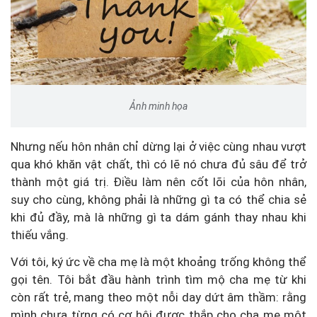
Ảnh minh họa
Nhưng nếu hôn nhân chỉ dừng lại ở việc cùng nhau vượt
qua khó khăn vật chất, thì có lẽ nó chưa đủ sâu để trở
thành một giá trị. Điều làm nên cốt lõi của hôn nhân,
suy cho cùng, không phải là những gì ta có thể chia sẻ
khi đủ đầy, mà là những gì ta dám gánh thay nhau khi
thiếu vắng.
Với tôi, ký ức về cha mẹ là một khoảng trống không thể
gọi tên. Tôi bắt đầu hành trình tìm mộ cha mẹ từ khi
còn rất trẻ, mang theo một nỗi day dứt âm thầm: rằng
mình chưa từng có cơ hội được thắp cho cha mẹ một