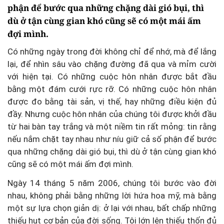
phận để bước qua những chặng dài gió bụi, thì
dù ở tận cùng gian khó cũng sẽ có một mái ấm
đợi mình.
Có những ngày trong đời không chỉ để nhớ, mà để lắng
lại, để nhìn sâu vào chặng đường đã qua và mỉm cười
với hiện tại. Có những cuộc hôn nhân được bắt đầu
bằng một đám cưới rực rỡ. Có những cuộc hôn nhân
được đo bằng tài sản, vị thế, hay những điều kiện đủ
đầy. Nhưng cuộc hôn nhân của chúng tôi được khởi đầu
từ hai bàn tay trắng và một niềm tin rất mỏng: tin rằng
nếu nắm chặt tay nhau như níu giữ cả số phận để bước
qua những chặng dài gió bụi, thì dù ở tận cùng gian khó
cũng sẽ có một mái ấm đợi mình.
Ngày 14 tháng 5 năm 2006, chúng tôi bước vào đời
nhau, không phải bằng những lời hứa hoa mỹ, mà bằng
một sự lựa chọn giản dị: ở lại với nhau, bất chấp những
thiếu hụt cơ bản của đời sống. Tôi lớn lên thiếu thốn đủ