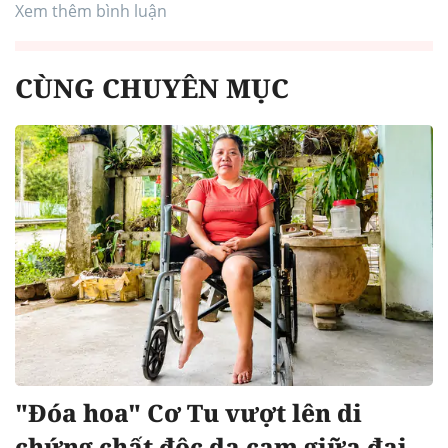
Xem thêm bình luận
CÙNG CHUYÊN MỤC
"Đóa hoa" Cơ Tu vượt lên di
chứng chất độc da cam giữa đại