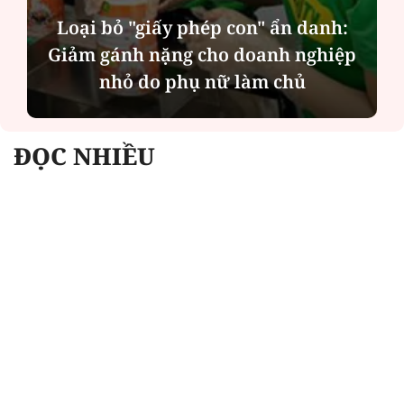
Trò chuyện cùng Thanh Tâm: Phụ
nữ ngoài 40 tuổi đã chuẩn bị gì cho
mình?
ĐỌC NHIỀU
Công an Hà Nội xử lý loạt quán game hoạt
động xuyên đêm
Ngân hàng trở lại "ngôi vương" phát hành
trái phiếu: Báo hiệu cuộc đua vốn mới
Về Lấp Vò khám phá điểm sáng mới của du
lịch cộng đồng