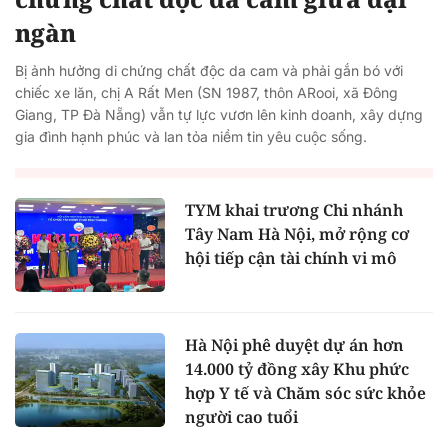
ngàn
Bị ảnh hưởng di chứng chất độc da cam và phải gắn bó với
chiếc xe lăn, chị A Rất Men (SN 1987, thôn ARooi, xã Đông
Giang, TP Đà Nẵng) vẫn tự lực vươn lên kinh doanh, xây dựng
gia đình hạnh phúc và lan tỏa niềm tin yêu cuộc sống.
TYM khai trương Chi nhánh
Tây Nam Hà Nội, mở rộng cơ
hội tiếp cận tài chính vi mô
Hà Nội phê duyệt dự án hơn
14.000 tỷ đồng xây Khu phức
hợp Y tế và Chăm sóc sức khỏe
người cao tuổi