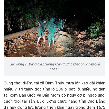
Lực lượng vũ trang địa phương khẩn trương khắc phục hậu quả
bão lũ.
Cùng thời điểm, tại xã Đàm Thủy, mưa lớn kéo dài khiến
nhiều vị trí taluy dọc tỉnh lộ 206 bị sạt lở, nhiều hộ dân
tại xóm Bản Giốc và Bản Mom có nguy cơ bị ngập úng,
cuốn trôi tài sản. Lực lượng chức năng tỉnh Cao Bằng
đã huy động lực lượng triển khai ngay trong đêm 16/5