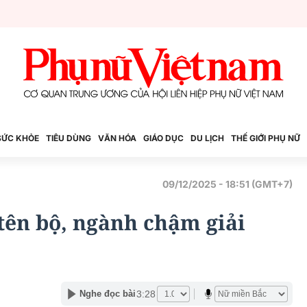
SỨC KHỎE
TIÊU DÙNG
VĂN HÓA
GIÁO DỤC
DU LỊCH
THẾ GIỚI PHỤ NỮ
09/12/2025 - 18:51 (GMT+7)
 tên bộ, ngành chậm giải
3:28
Nghe đọc bài