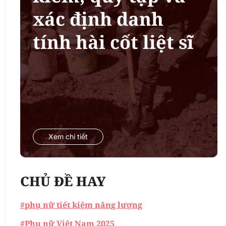
xác định danh
tính hài cốt liệt sĩ
Xem chi tiết
CHỦ ĐỀ HAY
#phụ nữ tiết kiệm năng lượng
#Phụ nữ Việt Nam 2025