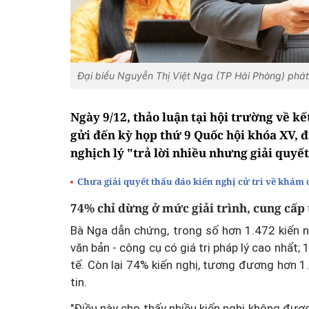
Đại biểu Nguyễn Thị Việt Nga (TP Hải Phòng) phát
Ngày 9/12, thảo luận tại hội trường về kế
gửi đến kỳ họp thứ 9 Quốc hội khóa XV, đ
nghịch lý "trả lời nhiều nhưng giải quyết
Chưa giải quyết thấu đáo kiến nghị cử tri về khám
74% chỉ dừng ở mức giải trình, cung cấp 
Bà Nga dẫn chứng, trong số hơn 1.472 kiến n
văn bản - công cụ có giá trị pháp lý cao nhất;
tế. Còn lại 74% kiến nghị, tương đương hơn 1.
tin.
"Điều này cho thấy nhiều kiến nghị không được