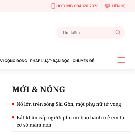
HOTLINE: 094.170.7373
LIÊN HỆ
VÌ CỘNG ĐỒNG
PHÁP LUẬT-BẠN ĐỌC
CHUYÊN ĐỀ
MỚI & NÓNG
Nổ lớn trên sông Sài Gòn, một phụ nữ tử vong
Bắt khẩn cấp người phụ nữ bạo hành trẻ em tại
cơ sở mầm non