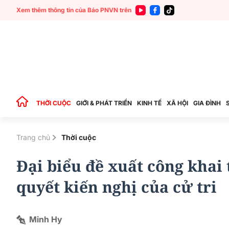
Xem thêm thông tin của Báo PNVN trên
THỜI CUỘC
GIỚI & PHÁT TRIỂN
KINH TẾ
XÃ HỘI
GIA ĐÌNH
Trang chủ
Thời cuộc
Đại biểu đề xuất công khai
quyết kiến nghị của cử tri
Minh Hy