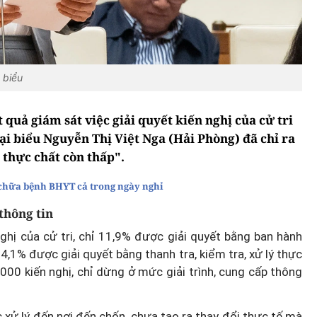
 biểu
t quả giám sát việc giải quyết kiến nghị của cử tri
ại biểu Nguyễn Thị Việt Nga (Hải Phòng) đã chỉ ra
 thực chất còn thấp".
 chữa bệnh BHYT cả trong ngày nghỉ
thông tin
ghị của cử tri, chỉ 11,9% được giải quyết bằng ban hành
 14,1% được giải quyết bằng thanh tra, kiểm tra, xử lý thực
000 kiến nghị, chỉ dừng ở mức giải trình, cung cấp thông
 xử lý đến nơi đến chốn, chưa tạo ra thay đổi thực tế mà