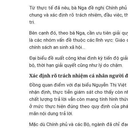
Từ thực tế đã nêu, bà Nga đề nghị Chính phủ
chung và xác định rõ trách nhiệm, đầu việc, t
Một cuộc hôn nhân tan v
tri.
mảnh đất và bản án vì lẽ
Bên cạnh đó, theo bà Nga, cần ưu tiên giải q
bằng
là các nhóm vấn đề thuộc các lĩnh vực: Giáo 
chính sách an sinh xã hội…
Đại biểu đề xuất công khai định kỳ tiến độ giả
bộ, thời hạn giải quyết cũng như lý do chậm.
Xác định rõ trách nhiệm cá nhân người 
Đồng quan điểm với đại biểu Nguyễn Thị Việt
nhận định, thực tiễn giám sát cho thấy còn nhi
chất lượng trả lời vẫn còn mang tính hình thứ
ở mức thực hiện đúng theo quy định của pháp 
mãn nội dung trả lời.
Mặc dù Chính phủ và các Bộ, ngành đã chỉ đạo 