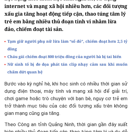
internet và mạng xã hội nhiều hơn, các đối tượng
xấu gia tăng hoạt động tiếp cận, thao túng tâm lý
trẻ em bằng nhiều thủ đoạn tinh vi nhằm lừa
đảo, chiếm đoạt tài sản.
Tạm giữ người phụ nữ lừa làm “sổ đỏ”, chiếm đoạt hơn 2,5 tỷ
đồng
Cháu gái chiếm đoạt 800 triệu đồng của người bà bị tai biến
Nữ sinh tố bị đe dọa phát tán clip nhạy cảm sau khi muốn
chấm dứt quan hệ
Bước vào kỳ nghỉ hè, khi học sinh có nhiều thời gian sử
dụng điện thoại, máy tính và mạng xã hội để giải trí,
chơi game hoặc trò chuyện với bạn bè, nguy cơ trẻ em
trở thành mục tiêu của các đối tượng xấu trên không
gian mạng cũng gia tăng.
Theo Công an tỉnh Quảng Ninh, thời gian gần đây xuất
hiện nhiều thủ đoạn tiếp cận, thao túng tâm lý và dụ dỗ