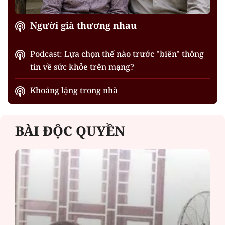
Người già thương nhau
Podcast: Lựa chọn thế nào trước "biển" thông
tin về sức khỏe trên mạng?
Khoảng lặng trong nhà
BÀI ĐỘC QUYỀN