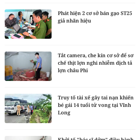
Phát hiện 2 cơ sở bán gạo ST25
giả nhãn hiệu
Tắt camera, che kín cơ sở để sơ
chế thịt lợn nghi nhiễm dịch tả
lợn châu Phi
Truy tố tài xế gây tai nạn khiến
bé gái 14 tuổi tử vong tại Vĩnh
Long
Khởi tố "bác sĩ dởm" điều hành