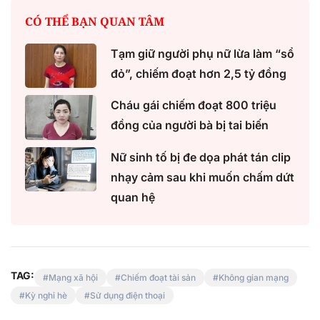
CÓ THỂ BẠN QUAN TÂM
Tạm giữ người phụ nữ lừa làm “sổ
đỏ”, chiếm đoạt hơn 2,5 tỷ đồng
Cháu gái chiếm đoạt 800 triệu
đồng của người bà bị tai biến
Nữ sinh tố bị đe dọa phát tán clip
nhạy cảm sau khi muốn chấm dứt
quan hệ
TAG:
Mạng xã hội
Chiếm đoạt tài sản
Không gian mạng
Kỳ nghỉ hè
Sử dụng điện thoại