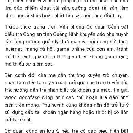
đó, nhiều hành vi vi phạm pháp luật có thể phát sinh như
lừa đảo chiếm đoạt tài sản, cưỡng đoạt tài sản, làm
nhục người khác hoặc phát tán các nội dung đồi trụy.
Trước thực trạng trên, Văn phòng Cơ quan Cảnh sát
điều tra Công an tỉnh Quảng Ninh khuyến cáo phụ huynh
cần tăng cường quản lý thời gian và nội dung sử dụng
internet, mạng xã hội, game online của con em; tránh
để trẻ dành quá nhiều thời gian trên không gian mạng
mà thiếu sự giám sát.
Bên cạnh đó, cha mẹ cần thường xuyên trò chuyện,
quan tâm đến tâm lý và các mối quan hệ trực tuyến của
trẻ; hướng dẫn trẻ nhận biết tài khoản giả mạo, tin giả,
video deepfake cũng như các thủ đoạn lừa đảo phổ
biến trên mạng. Phụ huynh cũng không nên để trẻ tự ý
sử dụng các tài khoản ngân hàng hoặc thiết bị có liên
kết tài chính.
Cơ quan công an lưu ý, nếu trẻ có các biểu hiện bất