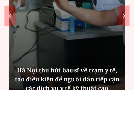
Hà Nội thu hút bác sĩ về trạm y tế,
tạo điều kiện để người dân tiếp cận
các dịch vụ y tế kỹ thuật cao
ĐỌC NHIỀU
Công an Hà Nội xử lý loạt quán game hoạt