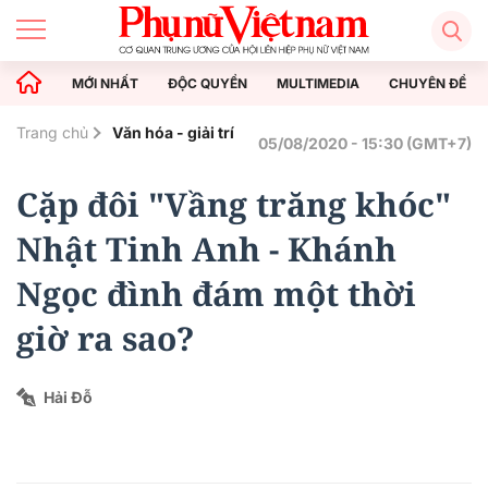
MỚI NHẤT
ĐỘC QUYỀN
MULTIMEDIA
CHUYÊN ĐỀ
Trang chủ
Văn hóa - giải trí
05/08/2020 - 15:30 (GMT+7)
Cặp đôi "Vầng trăng khóc"
Nhật Tinh Anh - Khánh
Ngọc đình đám một thời
giờ ra sao?
Hải Đỗ