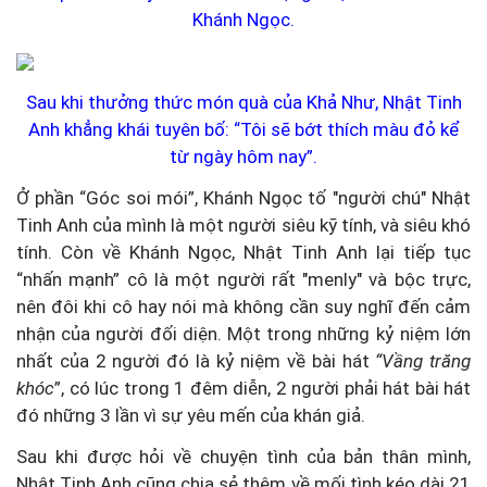
Khánh Ngọc.
Sau khi thưởng thức món quà của Khả Như, Nhật Tinh
Anh khẳng khái tuyên bố: “Tôi sẽ bớt thích màu đỏ kể
từ ngày hôm nay”.
Ở phần “Góc soi mói”, Khánh Ngọc tố "người chú" Nhật
Tinh Anh của mình là một người siêu kỹ tính, và siêu khó
tính. Còn về Khánh Ngọc, Nhật Tinh Anh lại tiếp tục
“nhấn mạnh” cô là một người rất "menly" và bộc trực,
nên đôi khi cô hay nói mà không cần suy nghĩ đến cảm
nhận của người đối diện. Một trong những kỷ niệm lớn
nhất của 2 người đó là kỷ niệm về bài hát
“Vầng trăng
khóc
”, có lúc trong 1 đêm diễn, 2 người phải hát bài hát
đó những 3 lần vì sự yêu mến của khán giả.
Sau khi được hỏi về chuyện tình của bản thân mình,
Nhật Tinh Anh cũng chia sẻ thêm về mối tình kéo dài 21