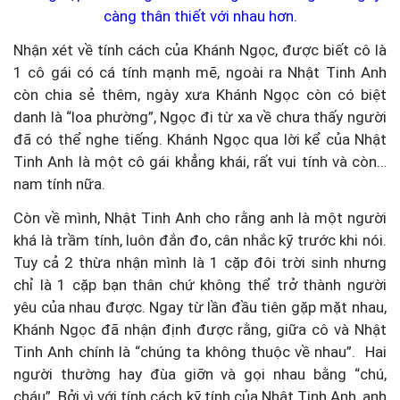
càng thân thiết với nhau hơn.
Nhận xét về tính cách của Khánh Ngọc, được biết cô là
1 cô gái có cá tính mạnh mẽ, ngoài ra Nhật Tinh Anh
còn chia sẻ thêm, ngày xưa Khánh Ngọc còn có biệt
danh là “loa phường”, Ngọc đi từ xa về chưa thấy người
đã có thể nghe tiếng. Khánh Ngọc qua lời kể của Nhật
Tinh Anh là một cô gái khẳng khái, rất vui tính và còn…
nam tính nữa.
Còn về mình, Nhật Tinh Anh cho rằng anh là một người
khá là trầm tính, luôn đắn đo, cân nhắc kỹ trước khi nói.
Tuy cả 2 thừa nhận mình là 1 cặp đôi trời sinh nhưng
chỉ là 1 cặp bạn thân chứ không thể trở thành người
yêu của nhau được. Ngay từ lần đầu tiên gặp mặt nhau,
Khánh Ngọc đã nhận định được rằng, giữa cô và Nhật
Tinh Anh chính là “chúng ta không thuộc về nhau”. Hai
người thường hay đùa giỡn và gọi nhau bằng “chú,
cháu”. Bởi vì với tính cách kỹ tính của Nhật Tinh Anh, anh