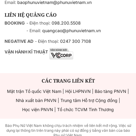
Email:
baophunuvietnam@phunuvietnam.vn
LIÊN HỆ QUẢNG CÁO
BOOKING
- Điện thoại:
098.200.5508
- Email:
quangcao@phunuvietnam.vn
NEGATIVE AD
- Điện thoại:
0247 300 7108
VẬN HÀNH KĨ THUẬT
CÁC TRANG LIÊN KẾT
Mặt trận Tổ quốc Việt Nam
|
Hội LHPNVN
|
Bảo tàng PNVN
|
Nhà xuất bản PNVN
|
Trung tâm Hỗ trợ Cộng đồng
|
Học viện PNVN
|
Tổ chức TCVM Tình Thương
Báo Phụ Nữ Việt Nam không chịu trách nhiệm về liên kết mở rộng. Việc sử
dụng lại thông tin trên trang này phải có sự đồng ý bằng văn bản của báo
Phụ nữ Việt Nam.