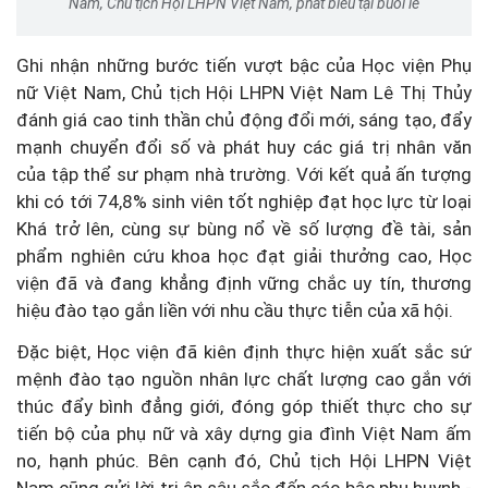
Nam, Chủ tịch Hội LHPN Việt Nam, phát biểu tại buổi lễ
Ghi nhận những bước tiến vượt bậc của Học viện Phụ
nữ Việt Nam, Chủ tịch Hội LHPN Việt Nam Lê Thị Thủy
đánh giá cao tinh thần chủ động đổi mới, sáng tạo, đẩy
mạnh chuyển đổi số và phát huy các giá trị nhân văn
của tập thể sư phạm nhà trường. Với kết quả ấn tượng
khi có tới 74,8% sinh viên tốt nghiệp đạt học lực từ loại
Khá trở lên, cùng sự bùng nổ về số lượng đề tài, sản
phẩm nghiên cứu khoa học đạt giải thưởng cao, Học
viện đã và đang khẳng định vững chắc uy tín, thương
hiệu đào tạo gắn liền với nhu cầu thực tiễn của xã hội.
Đặc biệt, Học viện đã kiên định thực hiện xuất sắc sứ
mệnh đào tạo nguồn nhân lực chất lượng cao gắn với
thúc đẩy bình đẳng giới, đóng góp thiết thực cho sự
tiến bộ của phụ nữ và xây dựng gia đình Việt Nam ấm
no, hạnh phúc. Bên cạnh đó, Chủ tịch Hội LHPN Việt