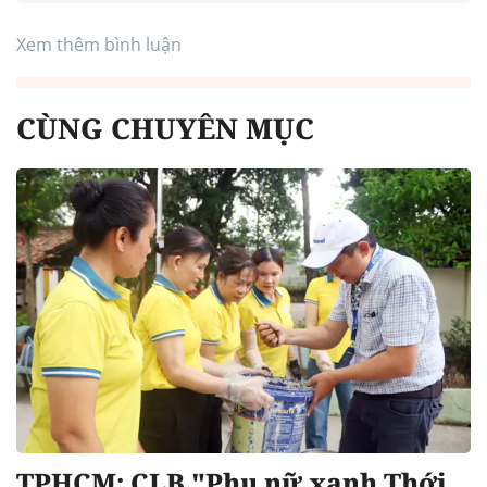
Xem thêm bình luận
CÙNG CHUYÊN MỤC
TPHCM: CLB "Phụ nữ xanh Thới