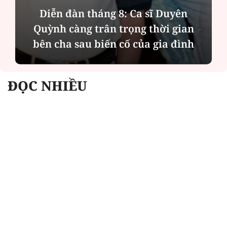
Phân tích tính 2 mặt của thương vụ
MBBank "rót" hơn 8.800 tỷ đồng cho
Phát Đạt
ĐỌC NHIỀU
Công an Hà Nội xử lý loạt quán game hoạt
động xuyên đêm
Ngân hàng trở lại "ngôi vương" phát hành
trái phiếu: Báo hiệu cuộc đua vốn mới
Về Lấp Vò khám phá điểm sáng mới của du
lịch cộng đồng