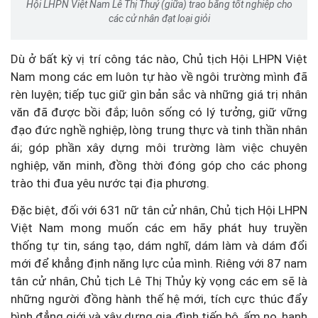
Hội LHPN Việt Nam Lê Thị Thuỷ (giữa) trao bằng tốt nghiệp cho
các cử nhân đạt loại giỏi
Dù ở bất kỳ vị trí công tác nào, Chủ tịch Hội LHPN Việt
Nam mong các em luôn tự hào về ngôi trường mình đã
rèn luyện; tiếp tục giữ gìn bản sắc và những giá trị nhân
văn đã được bồi đắp; luôn sống có lý tưởng, giữ vững
đạo đức nghề nghiệp, lòng trung thực và tinh thần nhân
ái; góp phần xây dựng môi trường làm việc chuyên
nghiệp, văn minh, đồng thời đóng góp cho các phong
trào thi đua yêu nước tại địa phương.
Đặc biệt, đối với 631 nữ tân cử nhân, Chủ tịch Hội LHPN
Việt Nam mong muốn các em hãy phát huy truyền
thống tự tin, sáng tạo, dám nghĩ, dám làm và dám đổi
mới để khẳng định năng lực của mình. Riêng với 87 nam
tân cử nhân, Chủ tịch Lê Thị Thủy kỳ vọng các em sẽ là
những người đồng hành thế hệ mới, tích cực thúc đẩy
bình đẳng giới và xây dựng gia đình tiến bộ, ấm no, hạnh