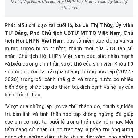
MTTQ Việt Nam, Chủ tịch Hội LHPN Việt Nam và các đại biểu dự
Lễ bế giảng
Phát biểu chỉ đạo tại buổi lễ,
bà Lê Thị Thủy, Ủy viên
TƯ Đảng, Phó Chủ tịch UBTƯ MTTQ Việt Nam, Chủ
tịch Hội LHPN Việt Nam,
bày tỏ niềm xúc động và vui
mừng trước bước trưởng thành mới của 718 tân cử
nhân. Chủ tịch Hội LHPN Việt Nam đặc biệt nhấn mạnh
và biểu dương tinh thần vượt khó của sinh viên Khóa 10
- những người đã trải qua chặng đường học tập (2022 -
2026) trong bối cảnh thế giới và trong nước có nhiều
biến động phức tạp do thiên tai, dịch bệnh và hệ lụy của
biến đổi khí hậu.
"Vượt qua những áp lực và thử thách đó, chính sự kiên
trì, bản lĩnh và tinh thần học tập không ngừng đã giúp
các em có mặt tại buổi lễ trọng thể ngày hôm nay. Mỗi
tấm bằng cử nhân được trao tay là phần thưởng xứng
đáng cho những đêm thức khuya dậy sớm, cho những