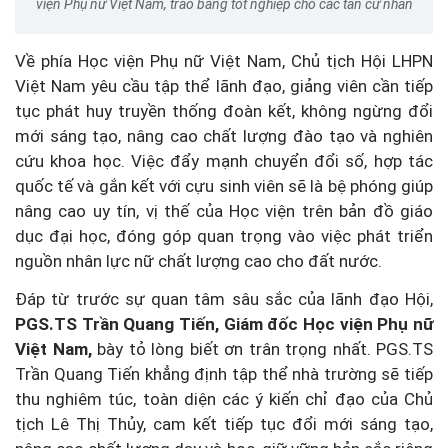
viện Phụ nữ Việt Nam, trao bằng tốt nghiệp cho các tân cử nhân
Về phía Học viện Phụ nữ Việt Nam, Chủ tịch Hội LHPN
Việt Nam yêu cầu tập thể lãnh đạo, giảng viên cần tiếp
tục phát huy truyền thống đoàn kết, không ngừng đổi
mới sáng tạo, nâng cao chất lượng đào tạo và nghiên
cứu khoa học. Việc đẩy mạnh chuyển đổi số, hợp tác
quốc tế và gắn kết với cựu sinh viên sẽ là bệ phóng giúp
nâng cao uy tín, vị thế của Học viện trên bản đồ giáo
dục đại học, đóng góp quan trọng vào việc phát triển
nguồn nhân lực nữ chất lượng cao cho đất nước.
Đáp từ trước sự quan tâm sâu sắc của lãnh đạo Hội,
PGS.TS Trần Quang Tiến, Giám đốc Học viện Phụ nữ
Việt Nam,
bày tỏ lòng biết ơn trân trọng nhất. PGS.TS
Trần Quang Tiến khẳng định tập thể nhà trường sẽ tiếp
thu nghiêm túc, toàn diện các ý kiến chỉ đạo của Chủ
tịch Lê Thị Thủy, cam kết tiếp tục đổi mới sáng tạo,