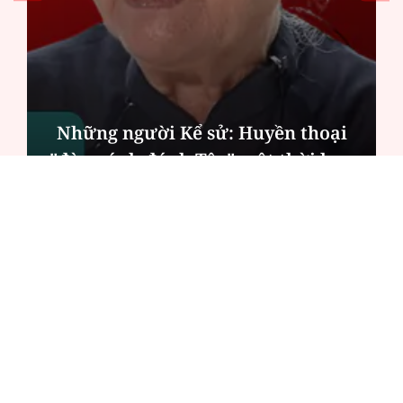
Chính quyền địa phương 2 cấp: Dịch
vụ công ngày càng gần dân
ĐỌC NHIỀU
Công an Hà Nội xử lý loạt quán game hoạt
động xuyên đêm
Ngân hàng trở lại "ngôi vương" phát hành