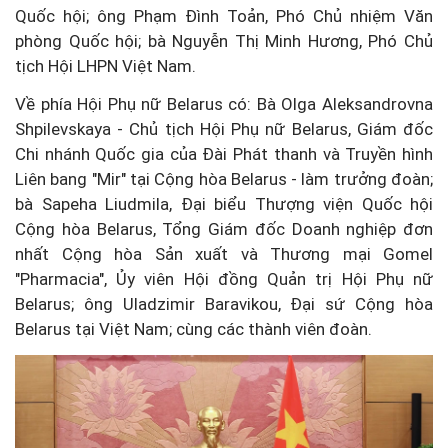
Quốc hội; ông Phạm Đình Toản, Phó Chủ nhiệm Văn
phòng Quốc hội; bà Nguyễn Thị Minh Hương, Phó Chủ
tịch Hội LHPN Việt Nam.
Về phía Hội Phụ nữ Belarus có: Bà Olga Aleksandrovna
Shpilevskaya - Chủ tịch Hội Phụ nữ Belarus, Giám đốc
Chi nhánh Quốc gia của Đài Phát thanh và Truyền hình
Liên bang "Mir" tại Cộng hòa Belarus - làm trưởng đoàn;
bà Sapeha Liudmila, Đại biểu Thượng viện Quốc hội
Cộng hòa Belarus, Tổng Giám đốc Doanh nghiệp đơn
nhất Cộng hòa Sản xuất và Thương mại Gomel
"Pharmacia", Ủy viên Hội đồng Quản trị Hội Phụ nữ
Belarus; ông Uladzimir Baravikou, Đại sứ Cộng hòa
Belarus tại Việt Nam; cùng các thành viên đoàn.