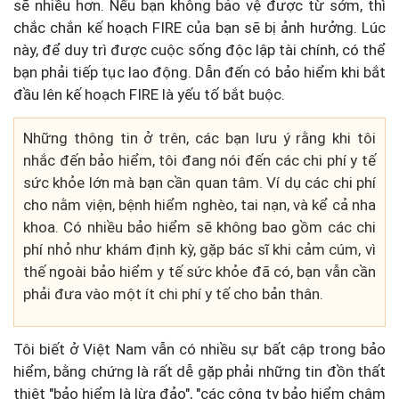
sẽ nhiều hơn. Nếu bạn không bảo vệ được từ sớm, thì
chắc chắn kế hoạch FIRE của bạn sẽ bị ảnh hưởng. Lúc
này, để duy trì được cuộc sống độc lập tài chính, có thể
bạn phải tiếp tục lao động. Dẫn đến có bảo hiểm khi bắt
đầu lên kế hoạch FIRE là yếu tố bắt buộc.
Những thông tin ở trên, các bạn lưu ý rằng khi tôi
nhắc đến bảo hiểm, tôi đang nói đến các chi phí y tế
sức khỏe lớn mà bạn cần quan tâm. Ví dụ các chi phí
cho nằm viện, bệnh hiểm nghèo, tai nạn, và kể cả nha
khoa. Có nhiều bảo hiểm sẽ không bao gồm các chi
phí nhỏ như khám định kỳ, gặp bác sĩ khi cảm cúm, vì
thế ngoài bảo hiểm y tế sức khỏe đã có, bạn vẫn cần
phải đưa vào một ít chi phí y tế cho bản thân.
Tôi biết ở Việt Nam vẫn có nhiều sự bất cập trong bảo
hiểm, bằng chứng là rất dễ gặp phải những tin đồn thất
thiệt "bảo hiểm là lừa đảo", "các công ty bảo hiểm chậm