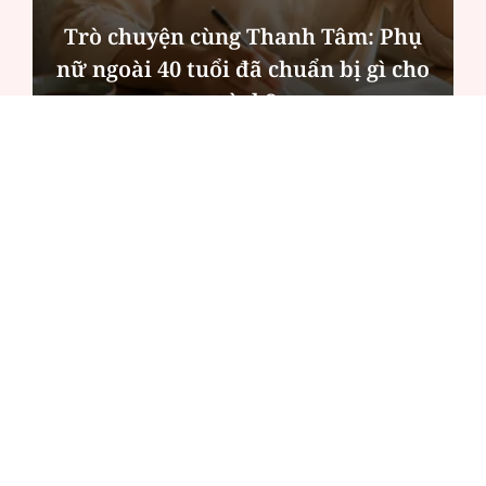
Hà Nội thu hút bác sĩ về trạm y tế,
tạo điều kiện để người dân tiếp cận
các dịch vụ y tế kỹ thuật cao
ĐỌC NHIỀU
Công an Hà Nội xử lý loạt quán game hoạt
động xuyên đêm
Ngân hàng trở lại "ngôi vương" phát hành
trái phiếu: Báo hiệu cuộc đua vốn mới
Về Lấp Vò khám phá điểm sáng mới của du
lịch cộng đồng