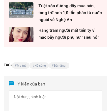
Triệt xóa đường dây mua bán,
tàng trữ hơn 1,9 tấn pháo từ nước
ngoài về Nghệ An
Hàng trăm người mất tiền tỷ vì
mắc bẫy người phụ nữ "siêu nổ"
TAG:
Ma tuý
Nổ súng
Đà nẵng,
Ý kiến của bạn