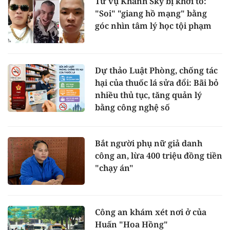
Từ vụ Khánh Sky bị khởi tố:
"Soi" "giang hồ mạng" bằng
góc nhìn tâm lý học tội phạm
Dự thảo Luật Phòng, chống tác
hại của thuốc lá sửa đổi: Bãi bỏ
nhiều thủ tục, tăng quản lý
bằng công nghệ số
Bắt người phụ nữ giả danh
công an, lừa 400 triệu đồng tiền
"chạy án"
Công an khám xét nơi ở của
Huấn "Hoa Hồng"