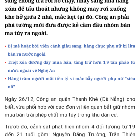
súng chống trả rồi bỏ chạy, nhảy sang nhà hàng
xóm để tẩu thoát nhưng không may rơi xuống
khe hở giữa 2 nhà, mắc kẹt tại đó. Công an phải
phá tường mới đưa được kẻ cầm đầu nhóm bán
ma túy ra ngoài.
Bị mê hoặc bởi viễn cảnh giàu sang, hàng chục phụ nữ bị lừa
bán ra nước ngoài
Triệt xóa đường dây mua bán, tàng trữ hơn 1,9 tấn pháo từ
nước ngoài về Nghệ An
Hàng trăm người mất tiền tỷ vì mắc bẫy người phụ nữ "siêu
nổ"
Ngày 26/12, Công an quận Thanh Khê (Đà Nẵng) cho
biết, vừa phối hợp với các đơn vị liên quan bắt giữ nhóm
mua bán trái phép chất ma túy trong khu dân cư.
Trước đó, cảnh sát phát hiện nhóm 4 đối tượng từ 19
đến 21 tuổi gồm: Nguyễn Đăng Trường, Trần Thiên