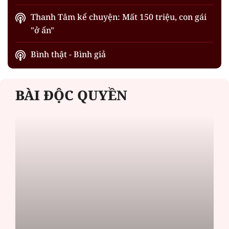
Thanh Tâm kể chuyện: Mất 150 triệu, con gái
"ở ẩn"
Bình thật - Bình giả
BÀI ĐỘC QUYỀN