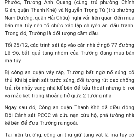
Phước, Trương Anh Quang (cùng trú phường Chính
Gián, quận Thanh Khê) và Nguyễn Trọng Tú (trú phường
Nam Dương, quận Hải Châu) nghi vấn liên quan đến mua
bán ma túy nên tổ chức xác lập chuyên án đấu tranh.
Trong đó, Trường là đối tượng cầm đầu.
Tối 25/12, các trinh sát ập vào căn nhà ở ngõ 77 đường
Lê Độ, bắt quả tang nhóm của Trường đang mua bán
ma túy.
Bị công an quận vây ráp, Trường bất ngờ nổ súng cố
thủ. Khi bị cảnh sát tước súng, đối tượng rút dao chống
trả, rồi nhảy sang nhà kế bên để tẩu thoát nhưng bị rơi
và mắc kẹt trong khoảng hở giữa 2 tường nhà.
Ngay sau đó, Công an quận Thanh Khê đã điều động
Đội Cảnh sát PCCC và cứu nạn cứu hộ, phá tường nhà
kế bên để đưa Trường ra ngoài.
Tại hiện trường, công an thu giữ tang vật là ma tuý có