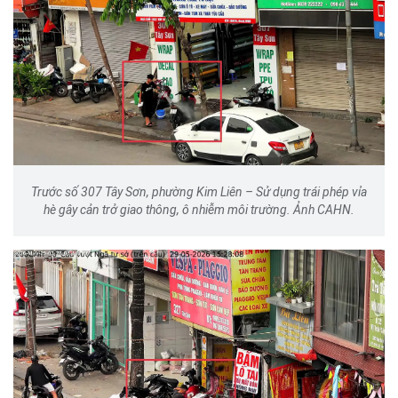
Trước số 307 Tây Sơn, phường Kim Liên – Sử dụng trái phép vỉa
hè gây cản trở giao thông, ô nhiễm môi trường. Ảnh CAHN.