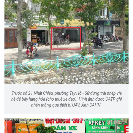
Trước số 21 Nhật Chiêu, phường Tây Hồ - Sử dụng trái phép vỉa
hè để bày hàng hóa (cho thuê xe đạp). Hình ảnh được CATP ghi
nhận thông qua thiết bị UAV. Ảnh CAHN.