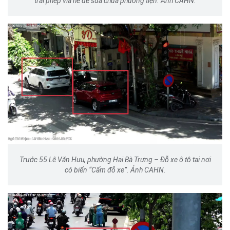
trái phép vỉa hè để sửa chữa phương tiện. Ảnh CAHN.
Trước 55 Lê Văn Hưu, phường Hai Bà Trưng – Đỗ xe ô tô tại nơi
có biển “Cấm đỗ xe”. Ảnh CAHN.