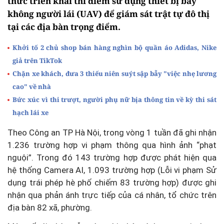
thức triển khai thí điểm sử dụng thiết bị bay
không người lái (UAV) để giám sát trật tự đô thị
tại các địa bàn trọng điểm.
Khởi tố 2 chủ shop bán hàng nghìn bộ quần áo Adidas, Nike
giả trên TikTok
Chặn xe khách, đưa 3 thiếu niên suýt sập bẫy "việc nhẹ lương
cao" về nhà
Bức xúc vì thi trượt, người phụ nữ bịa thông tin về kỳ thi sát
hạch lái xe
Theo Công an TP Hà Nội, trong vòng 1 tuần đã ghi nhận
1.236 trường hợp vi phạm thông qua hình ảnh “phạt
nguội”. Trong đó 143 trường hợp được phát hiện qua
hệ thống Camera AI, 1.093 trường hợp (Lỗi vi phạm Sử
dụng trái phép hè phố chiếm 83 trường hợp) được ghi
nhận qua phản ánh trực tiếp của cá nhân, tổ chức trên
địa bàn 82 xã, phường.