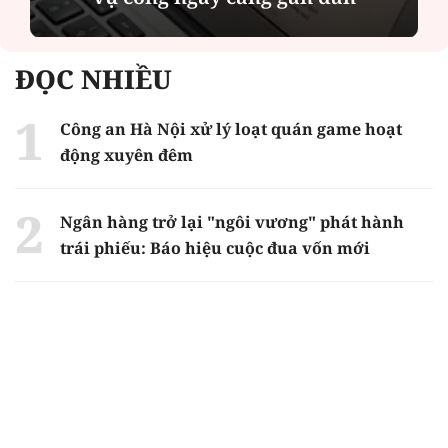
ĐỌC NHIỀU
Công an Hà Nội xử lý loạt quán game hoạt
động xuyên đêm
Ngân hàng trở lại "ngôi vương" phát hành
trái phiếu: Báo hiệu cuộc đua vốn mới
Về Lấp Vò khám phá điểm sáng mới của du
lịch cộng đồng
Từ 4/8, chính thức lọc ảo xét tuyển đại học
2026