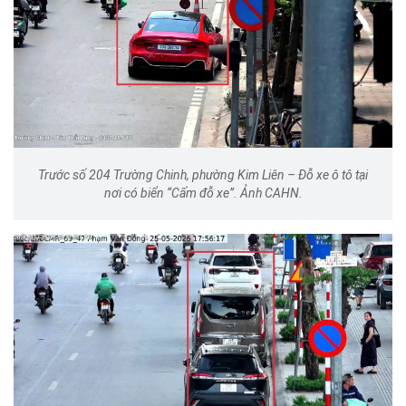
Trước số 204 Trường Chinh, phường Kim Liên – Đỗ xe ô tô tại
nơi có biển “Cấm đỗ xe”. Ảnh CAHN.