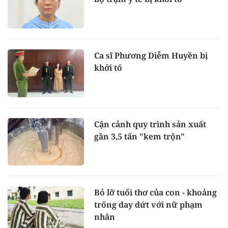
Ca sĩ Phương Diễm Huyền bị
khởi tố
Cận cảnh quy trình sản xuất
gần 3,5 tấn "kem trộn"
Bỏ lỡ tuổi thơ của con - khoảng
trống day dứt với nữ phạm
nhân