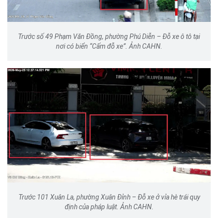
Trước số 49 Phạm Văn Đồng, phường Phú Diễn – Đỗ xe ô tô tại
nơi có biển “Cấm đỗ xe”. Ảnh CAHN.
Trước 101 Xuân La, phường Xuân Đỉnh – Đỗ xe ở vỉa hè trái quy
định của pháp luật. Ảnh CAHN.