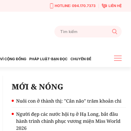
HOTLINE: 094.170.7373
LIÊN HỆ
VÌ CỘNG ĐỒNG
PHÁP LUẬT-BẠN ĐỌC
CHUYÊN ĐỀ
MỚI & NÓNG
Nuôi con ở thành thị: "Cân não" trăm khoản chi
Người đẹp các nước hội tụ ở Hạ Long, bắt đầu
hành trình chinh phục vương miện Miss World
2026