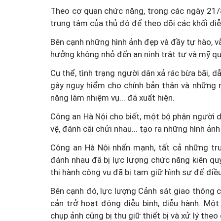
Theo cơ quan chức năng, trong các ngày 21/
trung tâm của thủ đô để theo dõi các khối diễ
Bên cạnh những hình ảnh đẹp và đầy tự hào, v
hưởng không nhỏ đến an ninh trật tự và mỹ qu
Cụ thể, tình trạng người dân xả rác bừa bãi, 
gây nguy hiểm cho chính bản thân và những 
năng làm nhiệm vụ... đã xuất hiện.
Công an Hà Nội cho biết, một bộ phận người d
vệ, đánh cãi chửi nhau... tạo ra những hình ản
Công an Hà Nội nhấn mạnh, tất cả những trư
đánh nhau đã bị lực lượng chức năng kiên q
thi hành công vụ đã bị tạm giữ hình sự để điều
Bên cạnh đó, lực lượng Cảnh sát giao thông 
cản trở hoạt động diễu binh, diễu hành. Mộ
chụp ảnh cũng bị thu giữ thiết bị và xử lý the