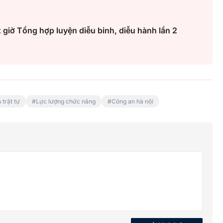
giờ Tổng hợp luyện diễu binh, diễu hành lần 2
Hà Nội thu hút bác sĩ về trạm y
ỡ, 3
tế, tạo điều kiện để người dân
 công
tiếp cận các dịch vụ y tế kỹ thuậ
cao
 trật tự
Lực lượng chức năng
Công an hà nội