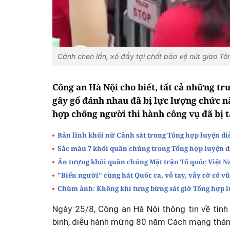
Cảnh chen lấn, xô đẩy tại chốt bảo vệ nút giao Tô
Công an Hà Nội cho biết, tất cả những tr
gây gổ đánh nhau đã bị lực lượng chức n
hợp chống người thi hành công vụ đã bị t
Bản lĩnh khối nữ Cảnh sát trong Tổng hợp luyện di
Sắc màu 7 khối quần chúng trong Tổng hợp luyện di
Ấn tượng khối quần chúng Mặt trận Tổ quốc Việt N
"Biển người" cùng hát Quốc ca, vỗ tay, vẫy cờ cổ v
Chùm ảnh: Không khí tưng bừng sát giờ Tổng hợp l
Ngày 25/8, Công an Hà Nội thông tin về tình 
binh, diễu hành mừng 80 năm Cách mạng thán