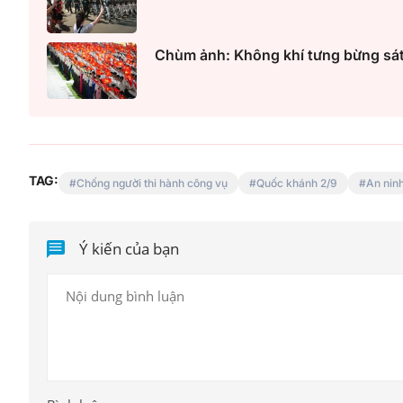
Chùm ảnh: Không khí tưng bừng sát 
Một cuộc hôn nhân tan v
mảnh đất và bản án vì lẽ
bằng
TAG:
Chống người thi hành công vụ
Quốc khánh 2/9
An ninh
Ý kiến của bạn