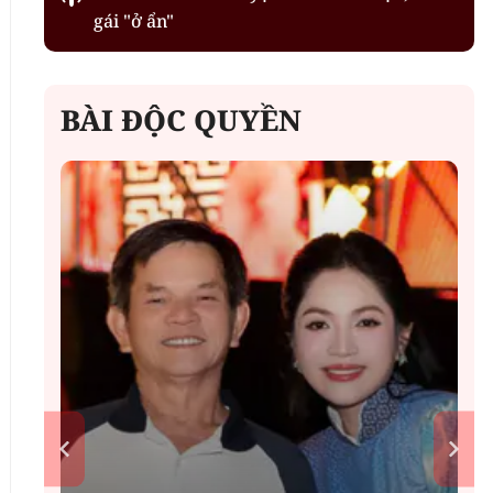
gái "ở ẩn"
BÀI ĐỘC QUYỀN