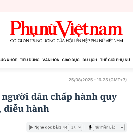
SỨC KHỎE
TIÊU DÙNG
VĂN HÓA
GIÁO DỤC
DU LỊCH
THẾ GIỚI PHỤ NỮ
25/08/2025 - 16:25 (GMT+7)
 người dân chấp hành quy
, diễu hành
1:44
Nghe đọc bài