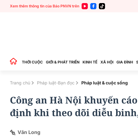
Xem thêm thông tin của Báo PNVN trên
THỜI CUỘC
GIỚI & PHÁT TRIỂN
KINH TẾ
XÃ HỘI
GIA ĐÌNH
Trang chủ
Pháp luật-Bạn đọc
Pháp luật & cuộc sống
Công an Hà Nội khuyến cáo
định khi theo dõi diễu binh
Văn Long