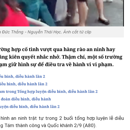
n Đức Thắng - Nguyễn Thái Học. Ảnh cắt từ clip
ường hợp cố tình vượt qua hàng rào an ninh hay
ăng kiên quyết nhắc nhở. Thậm chí, một số trường
ạm giữ hình sự để điều tra về hành vi vi phạm.
ễu binh, diễu hành lần 2
ễu binh, diễu hành lần 2
am trong Tổng hợp luyện diễu binh, diễu hành lần 2
ũ đoàn diễu binh, diễu hành
uyện diễu binh, diễu hành lần 2
hình an ninh trật tự trong 2 buổi tổng hợp luyện lễ diễu
g Tám thành công và Quốc khánh 2/9 (A80).