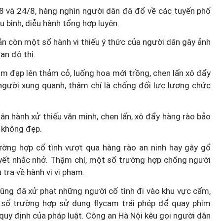
8 và 24/8, hàng nghìn người dân đã đổ về các tuyến phố
u binh, diễu hành tổng hợp luyện.
ẫn còn một số hành vi thiếu ý thức của người dân gây ảnh
an đô thị.
dẫm đạp lên thảm cỏ, luống hoa mới trồng, chen lấn xô đẩy
người xung quanh, thậm chí là chống đối lực lượng chức
ân hành xử thiếu văn minh, chen lấn, xô đẩy hàng rào bảo
h không đẹp.
ờng hợp cố tình vượt qua hàng rào an ninh hay gây gổ
uyết nhắc nhở. Thậm chí, một số trường hợp chống người
 tra về hành vi vi phạm.
cũng đã xử phạt những người cố tình đi vào khu vực cấm,
t số trường hợp sử dụng flycam trái phép để quay phim
o quy định của pháp luật. Công an Hà Nội kêu gọi người dân