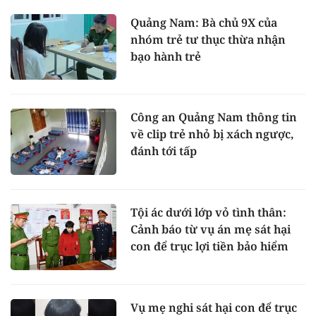
Quảng Nam: Bà chủ 9X của
nhóm trẻ tư thục thừa nhận
bạo hành trẻ
Công an Quảng Nam thông tin
về clip trẻ nhỏ bị xách ngược,
đánh tới tấp
Tội ác dưới lớp vỏ tình thân:
Cảnh báo từ vụ án mẹ sát hại
con để trục lợi tiền bảo hiểm
Vụ mẹ nghi sát hại con để trục