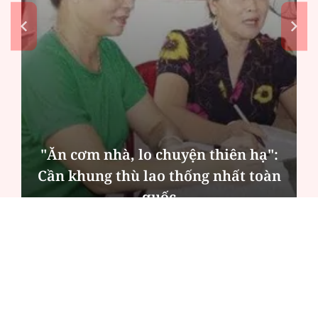
"Ăn cơm nhà, lo chuyện thiên hạ":
Cần khung thù lao thống nhất toàn
quốc
ĐỌC NHIỀU
Công an Hà Nội xử lý loạt quán game hoạt
động xuyên đêm