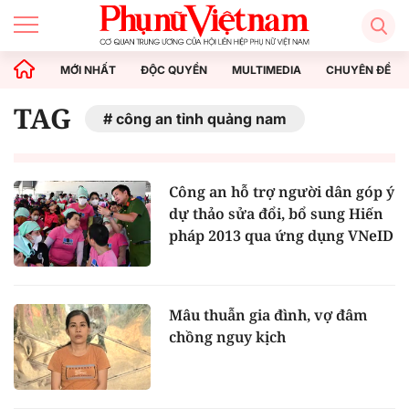
MỚI NHẤT
ĐỘC QUYỀN
MULTIMEDIA
CHUYÊN ĐỀ
TAG
công an tỉnh quảng nam
Công an hỗ trợ người dân góp ý
dự thảo sửa đổi, bổ sung Hiến
pháp 2013 qua ứng dụng VNeID
Mâu thuẫn gia đình, vợ đâm
chồng nguy kịch