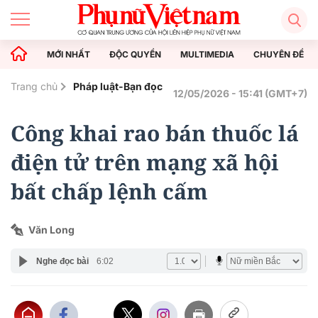
MỚI NHẤT
ĐỘC QUYỀN
MULTIMEDIA
CHUYÊN ĐỀ
Trang chủ
Pháp luật-Bạn đọc
12/05/2026 - 15:41 (GMT+7)
Công khai rao bán thuốc lá
điện tử trên mạng xã hội
bất chấp lệnh cấm
Văn Long
Nghe đọc bài
6:02