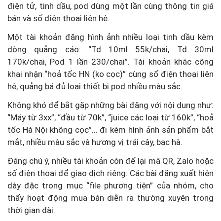
điện tử, tinh dầu, pod dùng một lần cùng thông tin giá
bán và số điện thoại liên hệ.
Một tài khoản đăng hình ảnh nhiều loại tinh dầu kèm
dòng quảng cáo: “Td 10ml 55k/chai, Td 30ml
170k/chai, Pod 1 lần 230/chai”. Tài khoản khác công
khai nhận “hoả tốc HN (ko cọc)” cùng số điện thoại liên
hệ, quảng bá đủ loại thiết bị pod nhiều màu sắc.
Không khó để bắt gặp những bài đăng với nội dung như:
“Máy từ 3xx”, “đầu từ 70k”, “juice các loại từ 160k”, “hoả
tốc Hà Nội không cọc”… đi kèm hình ảnh sản phẩm bắt
mắt, nhiều màu sắc và hương vị trái cây, bạc hà.
Đáng chú ý, nhiều tài khoản còn để lại mã QR, Zalo hoặc
số điện thoại để giao dịch riêng. Các bài đăng xuất hiện
dày đặc trong mục “file phương tiện” của nhóm, cho
thấy hoạt động mua bán diễn ra thường xuyên trong
thời gian dài.